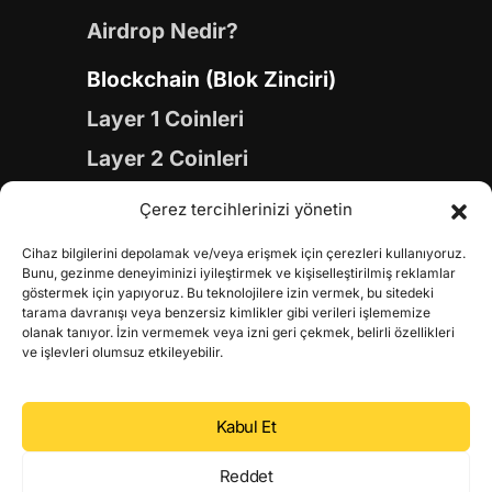
Airdrop Nedir?
Blockchain (Blok Zinciri)
Layer 1 Coinleri
Layer 2 Coinleri
Yapay Zeka (AI) Coinleri
Çerez tercihlerinizi yönetin
Meme Coinleri
Cihaz bilgilerini depolamak ve/veya erişmek için çerezleri kullanıyoruz.
Gaming Coinleri
Bunu, gezinme deneyiminizi iyileştirmek ve kişiselleştirilmiş reklamlar
göstermek için yapıyoruz. Bu teknolojilere izin vermek, bu sitedeki
RWA Coinleri
tarama davranışı veya benzersiz kimlikler gibi verileri işlememize
olanak tanıyor. İzin vermemek veya izni geri çekmek, belirli özellikleri
DeFi Coinleri
ve işlevleri olumsuz etkileyebilir.
DePIN Coinleri
Kabul Et
Metaverse Coinleri
Web 3.0 Coinleri
Reddet