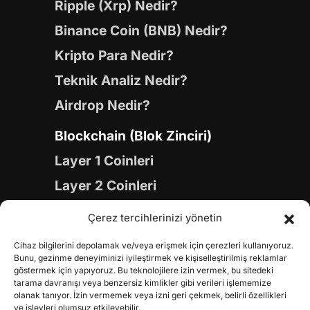
Ripple (Xrp) Nedir?
Binance Coin (BNB) Nedir?
Kripto Para Nedir?
Teknik Analiz Nedir?
Airdrop Nedir?
Blockchain (Blok Zinciri)
Layer 1 Coinleri
Layer 2 Coinleri
Yapay Zeka (AI) Coinleri
Çerez tercihlerinizi yönetin
Meme Coinleri
Cihaz bilgilerini depolamak ve/veya erişmek için çerezleri kullanıyoruz.
Gaming Coinleri
Bunu, gezinme deneyiminizi iyileştirmek ve kişiselleştirilmiş reklamlar
göstermek için yapıyoruz. Bu teknolojilere izin vermek, bu sitedeki
RWA Coinleri
tarama davranışı veya benzersiz kimlikler gibi verileri işlememize
olanak tanıyor. İzin vermemek veya izni geri çekmek, belirli özellikleri
ve işlevleri olumsuz etkileyebilir.