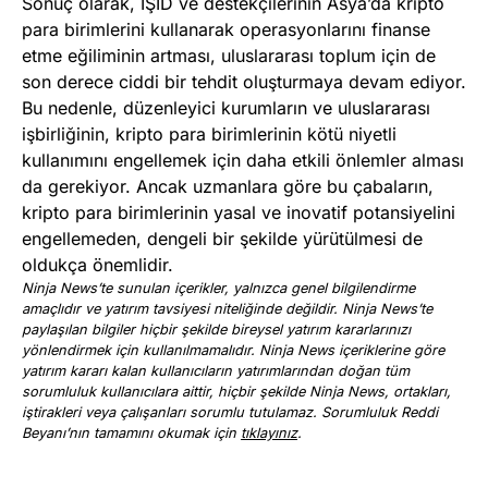
Sonuç olarak, IŞİD ve destekçilerinin Asya’da kripto
para birimlerini kullanarak operasyonlarını finanse
etme eğiliminin artması, uluslararası toplum için de
son derece ciddi bir tehdit oluşturmaya devam ediyor.
Bu nedenle, düzenleyici kurumların ve uluslararası
işbirliğinin, kripto para birimlerinin kötü niyetli
kullanımını engellemek için daha etkili önlemler alması
da gerekiyor. Ancak uzmanlara göre bu çabaların,
kripto para birimlerinin yasal ve inovatif potansiyelini
engellemeden, dengeli bir şekilde yürütülmesi de
oldukça önemlidir.
Ninja News’te sunulan içerikler, yalnızca genel bilgilendirme
amaçlıdır ve yatırım tavsiyesi niteliğinde değildir. Ninja News’te
paylaşılan bilgiler hiçbir şekilde bireysel yatırım kararlarınızı
yönlendirmek için kullanılmamalıdır. Ninja News içeriklerine göre
yatırım kararı kalan kullanıcıların yatırımlarından doğan tüm
sorumluluk kullanıcılara aittir, hiçbir şekilde Ninja News, ortakları,
iştirakleri veya çalışanları sorumlu tutulamaz. Sorumluluk Reddi
Beyanı’nın tamamını okumak için
tıklayınız
.