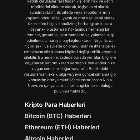
yetkili kuruluşlar tarafından kişilerin risk ve getiri
tercihlerini dikkate alarak, kişiye özel olarak
sunulmaktadır. Bu sitede veya e-bültenlerimiz
kapsamındaki sözel, yazılı ve grafiksel dahil olmak
üzere tüm bilgi ve analizler; herhangi bir karara
dayanak oluşturması noktasında herhangi bir
teminat, garanti oluşturmamakta ve yalnızca bilgi
edinilmesi amacıyla paylaşılmaktadır. Ninja News
hiçbir şekil ve surette ön onay, ihbar ve ihtara gerek
olmaksızın söz konusu bilgileri değiştirebilir veyahut
silebilir. Bu nedenle, sadece burada yer alan bilgilere
dayanarak yatırım kararı vermeniz beklentilerinize
uygun sonuçlar doğurmayabilir. Bu sitedeki
yorumlardan, eksik bilgi ve/veya güncel olmama gibi
konularda ortaya çıkabilecek zararlardan Ninja
News ve çalışanlarının herhangi bir sorumluluğu
bulunmamaktadır.
Kripto Para Haberleri
Bitcoin (BTC) Haberleri
Ethereum (ETH) Haberleri
Altcoin Haberleri