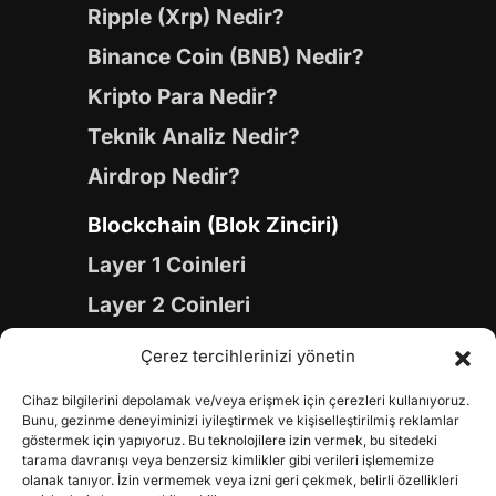
Ripple (Xrp) Nedir?
Binance Coin (BNB) Nedir?
Kripto Para Nedir?
Teknik Analiz Nedir?
Airdrop Nedir?
Blockchain (Blok Zinciri)
Layer 1 Coinleri
Layer 2 Coinleri
Yapay Zeka (AI) Coinleri
Çerez tercihlerinizi yönetin
Meme Coinleri
Cihaz bilgilerini depolamak ve/veya erişmek için çerezleri kullanıyoruz.
Gaming Coinleri
Bunu, gezinme deneyiminizi iyileştirmek ve kişiselleştirilmiş reklamlar
göstermek için yapıyoruz. Bu teknolojilere izin vermek, bu sitedeki
RWA Coinleri
tarama davranışı veya benzersiz kimlikler gibi verileri işlememize
olanak tanıyor. İzin vermemek veya izni geri çekmek, belirli özellikleri