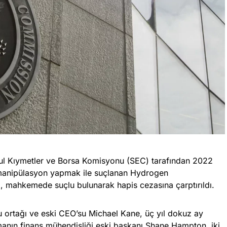
kul Kıymetler ve Borsa Komisyonu (SEC) tarafından 2022
 manipülasyon yapmak ile suçlanan Hydrogen
si, mahkemede suçlu bulunarak hapis cezasına çarptırıldı.
ortağı ve eski CEO’su Michael Kane, üç yıl dokuz ay
irmanın finans mühendisliği eski başkanı Shane Hampton, iki