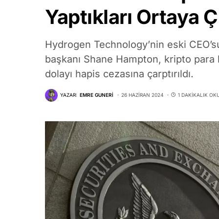
Yaptıkları Ortaya Ç
Hydrogen Technology’nin eski CEO’su
başkanı Shane Hampton, kripto para b
dolayı hapis cezasına çarptırıldı.
YAZAR:
EMRE GUNERI
26 HAZIRAN 2024
1 DAKIKALIK OK