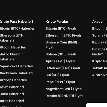
Kripto Para Haberleri
Kripto Paralar
Akademi
Bitcoin (BTC) Haberleri
Bitcoin (BTC) Fiyatı
Bitcoin (
Ethereum (ETH)
Ethereum (ETH) Fiyatı
Solana (
Haberleri
Binance Coin (BNB)
Ripple (X
Altcoin Haberleri
Fiyatı
Binance 
Makro Ekonomi
Solana (SOL) Fiyatı
Nedir?
Haberleri
Aptos (APT) Fiyatı
Kripto P
Yapay Zeka Haberleri
Bittensor (TAO) Fiyatı
Teknik A
Blockchain Haberleri
Sui (SUI) Fiyatı
Airdrop 
Airdrop Haberleri
Pepe (PEPE) Fiyatı
Döviz Haberleri
dogwifhat (WIF) Fiyatı
Emtia Haberleri
Render (RENDER) Fiyatı
Borsa Haberleri