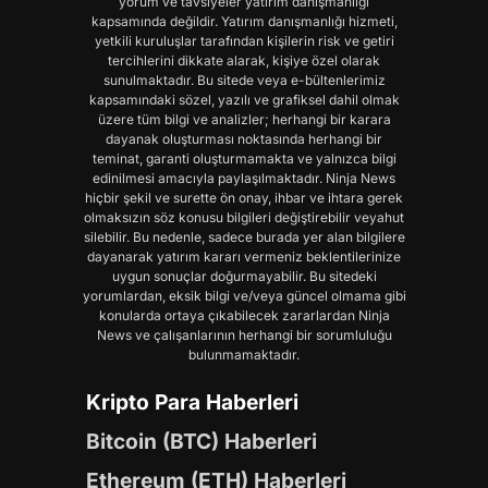
yorum ve tavsiyeler yatırım danışmanlığı
kapsamında değildir. Yatırım danışmanlığı hizmeti,
yetkili kuruluşlar tarafından kişilerin risk ve getiri
tercihlerini dikkate alarak, kişiye özel olarak
sunulmaktadır. Bu sitede veya e-bültenlerimiz
kapsamındaki sözel, yazılı ve grafiksel dahil olmak
üzere tüm bilgi ve analizler; herhangi bir karara
dayanak oluşturması noktasında herhangi bir
teminat, garanti oluşturmamakta ve yalnızca bilgi
edinilmesi amacıyla paylaşılmaktadır. Ninja News
hiçbir şekil ve surette ön onay, ihbar ve ihtara gerek
olmaksızın söz konusu bilgileri değiştirebilir veyahut
silebilir. Bu nedenle, sadece burada yer alan bilgilere
dayanarak yatırım kararı vermeniz beklentilerinize
uygun sonuçlar doğurmayabilir. Bu sitedeki
yorumlardan, eksik bilgi ve/veya güncel olmama gibi
konularda ortaya çıkabilecek zararlardan Ninja
News ve çalışanlarının herhangi bir sorumluluğu
bulunmamaktadır.
Kripto Para Haberleri
Bitcoin (BTC) Haberleri
Ethereum (ETH) Haberleri