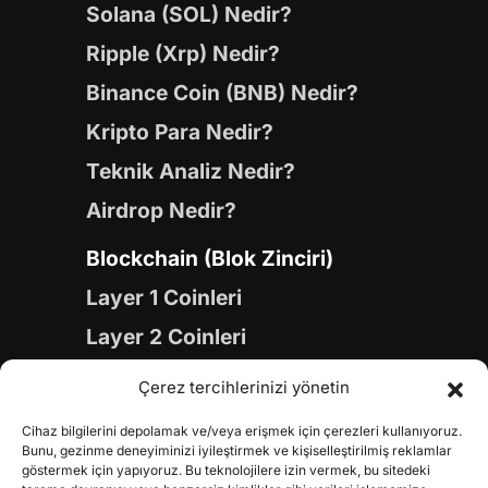
Solana (SOL) Nedir?
Ripple (Xrp) Nedir?
Binance Coin (BNB) Nedir?
Kripto Para Nedir?
Teknik Analiz Nedir?
Airdrop Nedir?
Blockchain (Blok Zinciri)
Layer 1 Coinleri
Layer 2 Coinleri
Yapay Zeka (AI) Coinleri
Çerez tercihlerinizi yönetin
Meme Coinleri
Cihaz bilgilerini depolamak ve/veya erişmek için çerezleri kullanıyoruz.
Gaming Coinleri
Bunu, gezinme deneyiminizi iyileştirmek ve kişiselleştirilmiş reklamlar
göstermek için yapıyoruz. Bu teknolojilere izin vermek, bu sitedeki