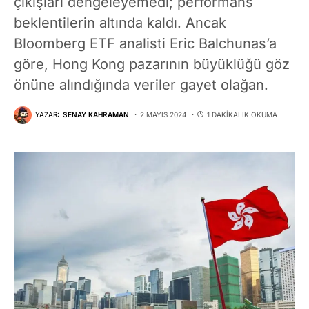
çıkışları dengeleyemedi; performans
beklentilerin altında kaldı. Ancak
Bloomberg ETF analisti Eric Balchunas’a
göre, Hong Kong pazarının büyüklüğü göz
önüne alındığında veriler gayet olağan.
YAZAR:
SENAY KAHRAMAN
2 MAYIS 2024
1 DAKIKALIK OKUMA