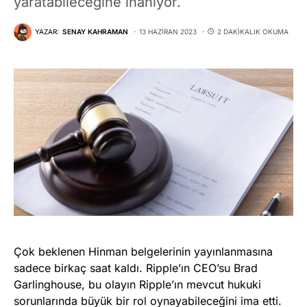
yaratabileceğine inanıyor.
YAZAR:
SENAY KAHRAMAN
13 HAZIRAN 2023
2 DAKIKALIK OKUMA
Çok beklenen Hinman belgelerinin yayınlanmasına
sadece birkaç saat kaldı. Ripple’ın CEO’su Brad
Garlinghouse, bu olayın Ripple’ın mevcut hukuki
sorunlarında büyük bir rol oynayabileceğini ima etti.