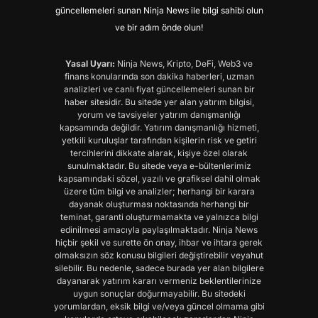
güncellemeleri sunan Ninja News ile bilgi sahibi olun
ve bir adım önde olun!
Yasal Uyarı:
Ninja News, Kripto, DeFi, Web3 ve
finans konularında son dakika haberleri, uzman
analizleri ve canlı fiyat güncellemeleri sunan bir
haber sitesidir. Bu sitede yer alan yatırım bilgisi,
yorum ve tavsiyeler yatırım danışmanlığı
kapsamında değildir. Yatırım danışmanlığı hizmeti,
yetkili kuruluşlar tarafından kişilerin risk ve getiri
tercihlerini dikkate alarak, kişiye özel olarak
sunulmaktadır. Bu sitede veya e-bültenlerimiz
kapsamındaki sözel, yazılı ve grafiksel dahil olmak
üzere tüm bilgi ve analizler; herhangi bir karara
dayanak oluşturması noktasında herhangi bir
teminat, garanti oluşturmamakta ve yalnızca bilgi
edinilmesi amacıyla paylaşılmaktadır. Ninja News
hiçbir şekil ve surette ön onay, ihbar ve ihtara gerek
olmaksızın söz konusu bilgileri değiştirebilir veyahut
silebilir. Bu nedenle, sadece burada yer alan bilgilere
dayanarak yatırım kararı vermeniz beklentilerinize
uygun sonuçlar doğurmayabilir. Bu sitedeki
yorumlardan, eksik bilgi ve/veya güncel olmama gibi