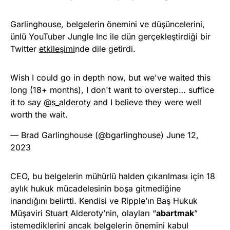
Garlinghouse, belgelerin önemini ve düşüncelerini,
ünlü YouTuber Jungle Inc ile dün gerçekleştirdiği bir
Twitter
etkileşimi
nde dile getirdi.
Wish I could go in depth now, but we've waited this
long (18+ months), I don't want to overstep… suffice
it to say
@s_alderoty
and I believe they were well
worth the wait.
— Brad Garlinghouse (@bgarlinghouse)
June 12,
2023
CEO, bu belgelerin mühürlü halden çıkarılması için 18
aylık hukuk mücadelesinin boşa gitmediğine
inandığını belirtti. Kendisi ve Ripple’ın Baş Hukuk
Müşaviri Stuart Alderoty’nin, olayları “
abartmak
”
istemediklerini ancak belgelerin önemini kabul