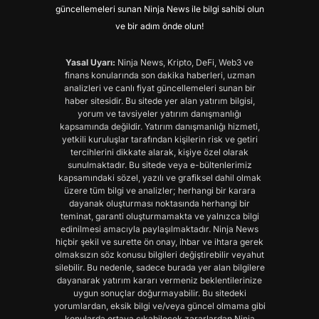
güncellemeleri sunan Ninja News ile bilgi sahibi olun
ve bir adım önde olun!
Yasal Uyarı:
Ninja News, Kripto, DeFi, Web3 ve
finans konularında son dakika haberleri, uzman
analizleri ve canlı fiyat güncellemeleri sunan bir
haber sitesidir. Bu sitede yer alan yatırım bilgisi,
yorum ve tavsiyeler yatırım danışmanlığı
kapsamında değildir. Yatırım danışmanlığı hizmeti,
yetkili kuruluşlar tarafından kişilerin risk ve getiri
tercihlerini dikkate alarak, kişiye özel olarak
sunulmaktadır. Bu sitede veya e-bültenlerimiz
kapsamındaki sözel, yazılı ve grafiksel dahil olmak
üzere tüm bilgi ve analizler; herhangi bir karara
dayanak oluşturması noktasında herhangi bir
teminat, garanti oluşturmamakta ve yalnızca bilgi
edinilmesi amacıyla paylaşılmaktadır. Ninja News
hiçbir şekil ve surette ön onay, ihbar ve ihtara gerek
olmaksızın söz konusu bilgileri değiştirebilir veyahut
silebilir. Bu nedenle, sadece burada yer alan bilgilere
dayanarak yatırım kararı vermeniz beklentilerinize
uygun sonuçlar doğurmayabilir. Bu sitedeki
yorumlardan, eksik bilgi ve/veya güncel olmama gibi
konularda ortaya çıkabilecek zararlardan Ninja