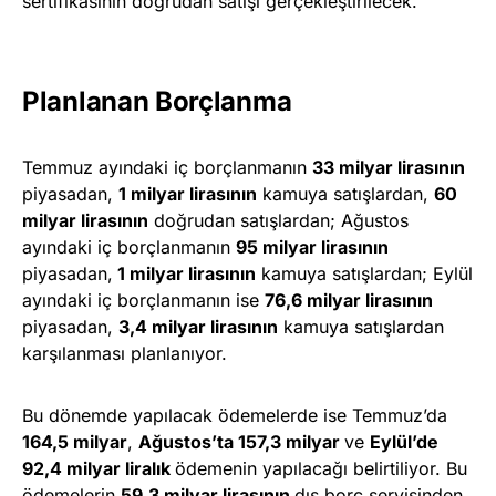
sertifikasının doğrudan satışı gerçekleştirilecek.
Planlanan Borçlanma
Temmuz ayındaki iç borçlanmanın
33 milyar lirasının
piyasadan,
1 milyar lirasının
kamuya satışlardan,
60
milyar lirasının
doğrudan satışlardan; Ağustos
ayındaki iç borçlanmanın
95 milyar lirasının
piyasadan,
1 milyar lirasının
kamuya satışlardan; Eylül
ayındaki iç borçlanmanın ise
76,6 milyar lirasının
piyasadan,
3,4 milyar lirasının
kamuya satışlardan
karşılanması planlanıyor.
Bu dönemde yapılacak ödemelerde ise Temmuz’da
164,5 milyar
,
Ağustos’ta 157,3 milyar
ve
Eylül’de
92,4 milyar liralık
ödemenin yapılacağı belirtiliyor. Bu
ödemelerin
59,3 milyar lirasının
dış borç servisinden