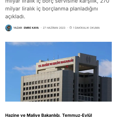
milyar liralık iç borç servisine karşılık, 270
milyar liralık iç borçlanma planladığını
açıkladı.
YAZAR:
EMRE KAYA
27 HAZIRAN 2023
1 DAKIKALIK OKUMA
Hazine ve Maliye Bakanlığı
,
Temmuz-Eylül