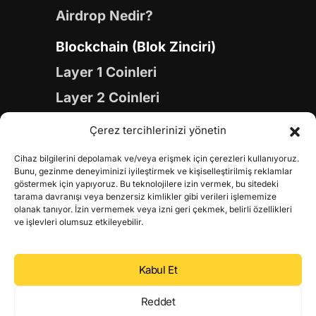
Airdrop Nedir?
Blockchain (Blok Zinciri)
Layer 1 Coinleri
Layer 2 Coinleri
Yapay Zeka (AI) Coinleri
Çerez tercihlerinizi yönetin
Meme Coinleri
Cihaz bilgilerini depolamak ve/veya erişmek için çerezleri kullanıyoruz.
Gaming Coinleri
Bunu, gezinme deneyiminizi iyileştirmek ve kişiselleştirilmiş reklamlar
göstermek için yapıyoruz. Bu teknolojilere izin vermek, bu sitedeki
RWA Coinleri
tarama davranışı veya benzersiz kimlikler gibi verileri işlememize
olanak tanıyor. İzin vermemek veya izni geri çekmek, belirli özellikleri
DeFi Coinleri
ve işlevleri olumsuz etkileyebilir.
DePIN Coinleri
Kabul Et
Metaverse Coinleri
Web 3.0 Coinleri
Reddet