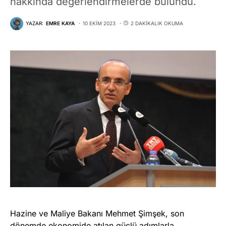
hakkında değerlendirmelerde bulundu.
YAZAR:
EMRE KAYA
10 EKIM 2023
2 DAKIKALIK OKUMA
Hazine ve Maliye Bakanı Mehmet Şimşek, son
dönemde ekonomide atılan güçlü adımlarla