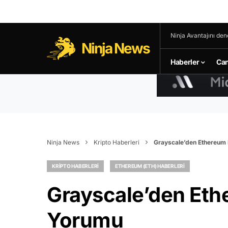
Ninja Avantajını den
Ninja News
Haberler
Can
Ninja News
Kripto Haberleri
Grayscale’den Ethereum
KRIPTO HABERLERI
ETHEREUM (ETH) HABERLERI
Grayscale’den Et
Yorumu