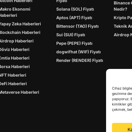
Altcoin Haberleri
Fiyatı
Binance 
Makro Ekonomi
Solana (SOL) Fiyatı
Nedir?
Haberleri
Aptos (APT) Fiyatı
Kripto P
Yapay Zeka Haberleri
Bittensor (TAO) Fiyatı
Teknik A
Blockchain Haberleri
Sui (SUI) Fiyatı
Airdrop 
Airdrop Haberleri
Pepe (PEPE) Fiyatı
Döviz Haberleri
dogwifhat (WIF) Fiyatı
Emtia Haberleri
Render (RENDER) Fiyatı
Borsa Haberleri
NFT Haberleri
DeFi Haberleri
Cihaz bilgil
Metaverse Haberleri
gezinme dene
yapıyoruz. 
kimlikler gi
çekmek, belir
Ka