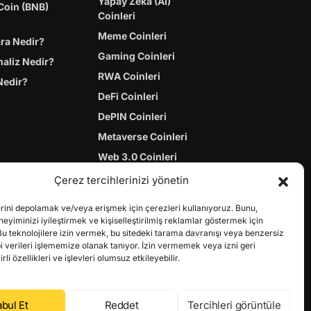
Yapay Zeka (AI)
Coin (BNB)
Coinleri
Meme Coinleri
ara Nedir?
Gaming Coinleri
naliz Nedir?
RWA Coinleri
Nedir?
DeFi Coinleri
DePIN Coinleri
Metaverse Coinleri
Web 3.0 Coinleri
Coin Türevleri
Çerez tercihlerinizi yönetin
erini depolamak ve/veya erişmek için çerezleri kullanıyoruz. Bunu,
yiminizi iyileştirmek ve kişiselleştirilmiş reklamlar göstermek için
Bu teknolojilere izin vermek, bu sitedeki tarama davranışı veya benzersiz
bi verileri işlememize olanak tanıyor. İzin vermemek veya izni geri
li özellikleri ve işlevleri olumsuz etkileyebilir.
bul Et
Reddet
Tercihleri görüntüle