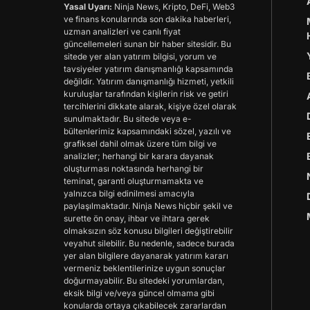
Yasal Uyarı:
Ninja News, Kripto, DeFi, Web3
ve finans konularında son dakika haberleri,
uzman analizleri ve canlı fiyat
güncellemeleri sunan bir haber sitesidir. Bu
sitede yer alan yatırım bilgisi, yorum ve
tavsiyeler yatırım danışmanlığı kapsamında
değildir. Yatırım danışmanlığı hizmeti, yetkili
kuruluşlar tarafından kişilerin risk ve getiri
tercihlerini dikkate alarak, kişiye özel olarak
sunulmaktadır. Bu sitede veya e-
bültenlerimiz kapsamındaki sözel, yazılı ve
grafiksel dahil olmak üzere tüm bilgi ve
analizler; herhangi bir karara dayanak
oluşturması noktasında herhangi bir
teminat, garanti oluşturmamakta ve
yalnızca bilgi edinilmesi amacıyla
paylaşılmaktadır. Ninja News hiçbir şekil ve
surette ön onay, ihbar ve ihtara gerek
olmaksızın söz konusu bilgileri değiştirebilir
veyahut silebilir. Bu nedenle, sadece burada
yer alan bilgilere dayanarak yatırım kararı
vermeniz beklentilerinize uygun sonuçlar
doğurmayabilir. Bu sitedeki yorumlardan,
eksik bilgi ve/veya güncel olmama gibi
konularda ortaya çıkabilecek zararlardan