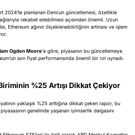
t 2024’te planlanan Dencun güncellemesi, özellikle
r ağlarıyla rekabet edebilmesi açısından önemli. Uzun
e, Ethereum ağının ölçeklenebilirliğinin artması ve işlem
yor.
liam Ogden Moore
‘a göre, piyasanın bu güncellemeye
ereum’un son fiyat performansında önemli bir rol oynadı.
Biriminin %25 Artışı Dikkat Çekiyor
yatının yaklaşık %25 arttığına dikkat çeken rapor, bu
 piyasasının genelinde yaşanan iyimserlik dalgasını
 Ethereum ETF’leri ile ilgili olarak ABD Menkul Kıymetler