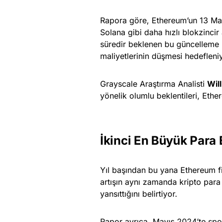
Rapora göre, Ethereum’un 13 Mar
Solana gibi daha hızlı blokzinci
süredir beklenen bu güncelleme il
maliyetlerinin düşmesi hedefleni
Grayscale Araştırma Analisti
Wil
yönelik olumlu beklentileri, Eth
İkinci En Büyük Para 
Yıl başından bu yana Ethereum fi
artışın aynı zamanda kripto para
yansıttığını belirtiyor.
Rapor ayrıca, Mayıs 2024’te spot