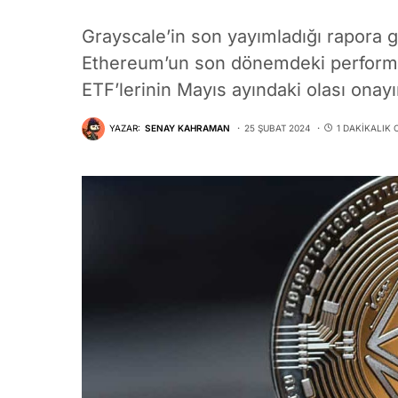
Grayscale’in son yayımladığı rapora
Ethereum’un son dönemdeki performan
ETF’lerinin Mayıs ayındaki olası onayı
YAZAR:
SENAY KAHRAMAN
25 ŞUBAT 2024
1 DAKIKALIK