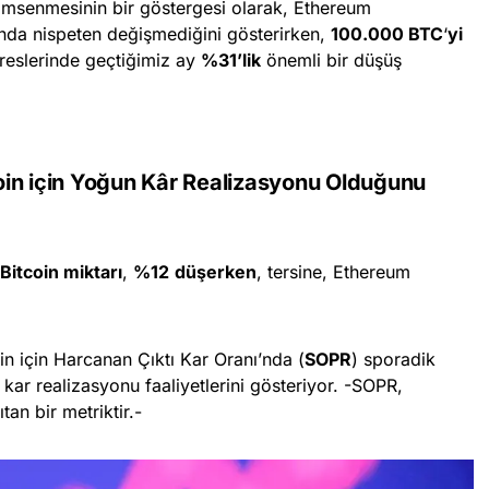
enimsenmesinin bir göstergesi olarak, Ethereum
sında nispeten değişmediğini gösterirken,
100.000 BTC
‘
yi
reslerinde geçtiğimiz ay
%31’lik
önemli bir düşüş
oin için Yoğun Kâr Realizasyonu Olduğunu
Bitcoin miktarı
,
%12
düşerken
, tersine, Ethereum
in için Harcanan Çıktı Kar Oranı’nda (
SOPR
) sporadik
 kar realizasyonu faaliyetlerini gösteriyor. -SOPR,
an bir metriktir.-