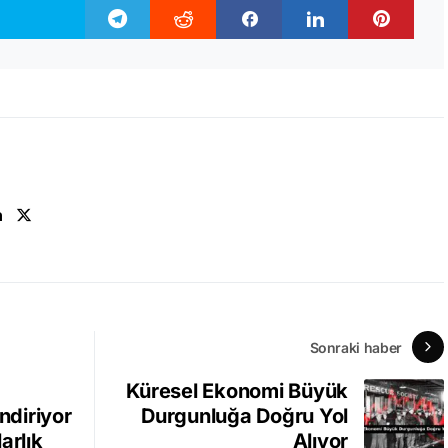
n
Sonraki haber
Küresel Ekonomi Büyük
endiriyor
Durgunluğa Doğru Yol
arlık
Alıyor