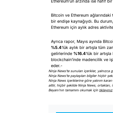
Ethereum’un arzında ise hafif bir
Bitcoin ve Ethereum ağlarındaki
bir endişe kaynağıydı. Bu durum,
Ethereum için aylık adres aktivi
Ayrıca rapor, Mayıs ayında Bitcoi
%5.4
‘lük aylık bir artışla tüm z
gelirlerinde
%16.4
‘lük bir artışla
blockchain’inde madencilik ve iş
eder.-
Ninja News’te sunulan içerikler, yalnızca ge
Ninja News’te paylaşılan bilgiler hiçbir şek
Ninja News içeriklerine göre yatırım kararı
aittir, hiçbir şekilde Ninja News, ortakları
Beyanı’nın tamamını okumak için
tıklayınız