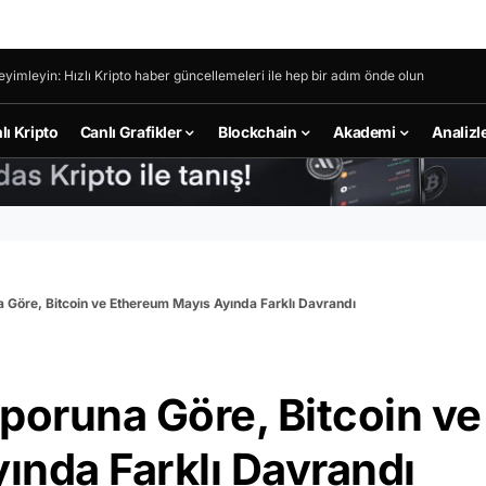
eyimleyin: Hızlı Kripto haber güncellemeleri ile hep bir adım önde olun
lı Kripto
Canlı Grafikler
Blockchain
Akademi
Analizl
Göre, Bitcoin ve Ethereum Mayıs Ayında Farklı Davrandı
oruna Göre, Bitcoin ve
ında Farklı Davrandı