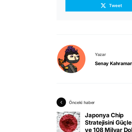
Tweet
Yazar
Senay Kahrama
Önceki haber
Japonya Chip
Stratejisini Güçl
ve 108 Milyar Dol