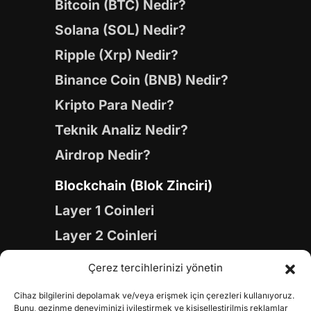
Bitcoin (BTC) Nedir?
Solana (SOL) Nedir?
Ripple (Xrp) Nedir?
Binance Coin (BNB) Nedir?
Kripto Para Nedir?
Teknik Analiz Nedir?
Airdrop Nedir?
Blockchain (Blok Zinciri)
Layer 1 Coinleri
Layer 2 Coinleri
Yapay Zeka (AI) Coinleri
Çerez tercihlerinizi yönetin
Meme Coinleri
Cihaz bilgilerini depolamak ve/veya erişmek için çerezleri kullanıyoruz.
Gaming Coinleri
Bunu, gezinme deneyiminizi iyileştirmek ve kişiselleştirilmiş reklamlar