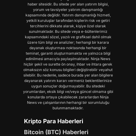
haber sitesidir. Bu sitede yer alan yatırım bilgisi,
yorum ve tavsiyeler yatırım danışmanlığı
kapsamında değildir. Yatırım danışmanlığı hizmeti,
yetkili kuruluşlar tarafından kişilerin risk ve getiri
tercihlerini dikkate alarak, kişiye özel olarak
sunulmaktadır. Bu sitede veya e-bültenlerimiz
kapsamındaki sözel, yazılı ve grafiksel dahil olmak
üzere tüm bilgi ve analizler; herhangi bir karara
dayanak oluşturması noktasında herhangi bir
teminat, garanti oluşturmamakta ve yalnızca bilgi
edinilmesi amacıyla paylaşılmaktadır. Ninja News
hiçbir şekil ve surette ön onay, ihbar ve ihtara gerek
olmaksızın söz konusu bilgileri değiştirebilir veyahut
silebilir. Bu nedenle, sadece burada yer alan bilgilere
dayanarak yatırım kararı vermeniz beklentilerinize
uygun sonuçlar doğurmayabilir. Bu sitedeki
yorumlardan, eksik bilgi ve/veya güncel olmama gibi
konularda ortaya çıkabilecek zararlardan Ninja
News ve çalışanlarının herhangi bir sorumluluğu
bulunmamaktadır.
Kripto Para Haberleri
Bitcoin (BTC) Haberleri