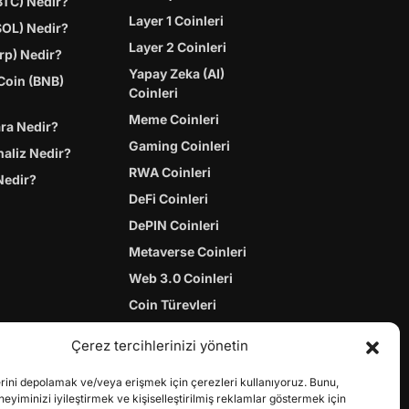
BTC) Nedir?
Layer 1 Coinleri
SOL) Nedir?
Layer 2 Coinleri
rp) Nedir?
Yapay Zeka (AI)
Coin (BNB)
Coinleri
Meme Coinleri
ara Nedir?
Gaming Coinleri
naliz Nedir?
RWA Coinleri
Nedir?
DeFi Coinleri
DePIN Coinleri
Metaverse Coinleri
Web 3.0 Coinleri
Coin Türevleri
Çerez tercihlerinizi yönetin
erini depolamak ve/veya erişmek için çerezleri kullanıyoruz. Bunu,
yiminizi iyileştirmek ve kişiselleştirilmiş reklamlar göstermek için