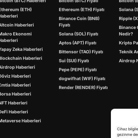
Bitcoin (BTC) Haberleri
Bitcoin (BTC) Fiyatı
Bitcoin (
Ethereum (ETH)
Ethereum (ETH) Fiyatı
Solana (
Haberleri
Binance Coin (BNB)
Ripple (X
Altcoin Haberleri
Fiyatı
Binance 
Makro Ekonomi
Solana (SOL) Fiyatı
Nedir?
Haberleri
Aptos (APT) Fiyatı
Kripto P
Yapay Zeka Haberleri
Bittensor (TAO) Fiyatı
Teknik A
Blockchain Haberleri
Sui (SUI) Fiyatı
Airdrop 
Airdrop Haberleri
Pepe (PEPE) Fiyatı
Döviz Haberleri
dogwifhat (WIF) Fiyatı
Emtia Haberleri
Render (RENDER) Fiyatı
Borsa Haberleri
NFT Haberleri
DeFi Haberleri
Metaverse Haberleri
Cihaz bilgil
gezinme dene