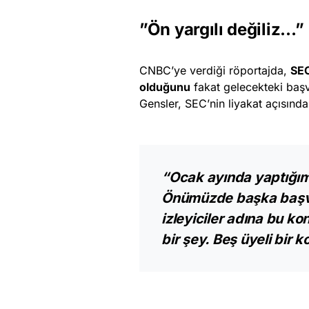
”Ön yargılı değiliz…”
CNBC’ye verdiği röportajda,
SEC
olduğunu
fakat gelecekteki başvu
Gensler, SEC’nin liyakat açısınd
“Ocak ayında yaptığımız
Önümüzde başka başvur
izleyiciler adına bu k
bir şey. Beş üyeli bir k