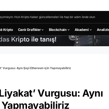
eyimleyin: Hızlı Kripto haber güncellemeleri ile hep bir adım önde olun
lı Kripto
Canlı Grafikler
Blockchain
Akademi
Analizl
t’ Vurgusu: Aynı Şeyi Ethereum için Yapmayabiliriz
Liyakat’ Vurgusu: Aynı
 Yapmayabiliriz