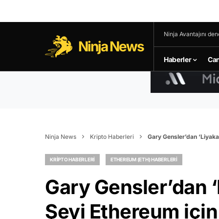
Ninja Avantajını den
Ninja News
Haberler
Can
Ninja News
Kripto Haberleri
Gary Gensler’dan ‘Liyaka
KRIPTO HABERLERI
ETHEREUM (ETH) HABERLERI
Gary Gensler’dan ‘
Şeyi Ethereum için