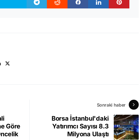
n
Sonraki haber
li
Borsa İstanbul'daki
ne Göre
Yatırımcı Sayısı 8.3
Öncelik
Milyona Ulaştı