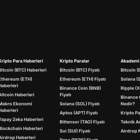
Kripto Para Haberleri
Kripto Paralar
Akademi
Bitcoin (BTC) Haberleri
Bitcoin (BTC) Fiyatı
Bitcoin (
Ethereum (ETH)
Ethereum (ETH) Fiyatı
Solana (
Haberleri
Binance Coin (BNB)
Ripple (X
Altcoin Haberleri
Fiyatı
Binance 
Makro Ekonomi
Solana (SOL) Fiyatı
Nedir?
Haberleri
Aptos (APT) Fiyatı
Kripto P
Yapay Zeka Haberleri
Bittensor (TAO) Fiyatı
Teknik A
Blockchain Haberleri
Sui (SUI) Fiyatı
Airdrop 
Airdrop Haberleri
Pepe (PEPE) Fiyatı