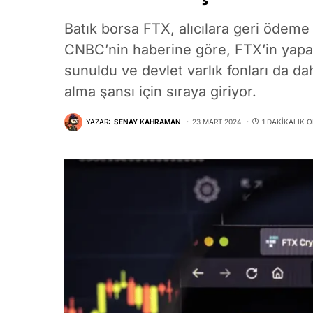
Batık borsa FTX, alıcılara geri ödeme
CNBC’nin haberine göre, FTX’in yapay 
sunuldu ve devlet varlık fonları da da
alma şansı için sıraya giriyor.
YAZAR:
SENAY KAHRAMAN
23 MART 2024
1 DAKIKALIK 