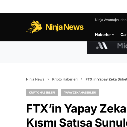
Ninja Avantajını den
Ninja News
Haberler
Can
Ninja News
Kripto Haberleri
FTX’in Yapay Zeka Şirket
KRIPTO HABERLERI
YAPAY ZEKA HABERLERI
FTX’in Yapay Zeka 
Kısmı Satışa Sunu