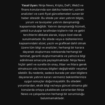
Yasal Uyarı:
Ninja News, Kripto, DeFi, Web3 ve
finans konularında son dakika haberleri, uzman
analizleri ve canlı fiyat güncellemeleri sunan bir
haber sitesidir. Bu sitede yer alan yatırım bilgisi,
yorum ve tavsiyeler yatırım danışmanlığı
kapsamında değildir. Yatırım danışmanlığı hizmeti,
yetkili kuruluşlar tarafından kişilerin risk ve getiri
tercihlerini dikkate alarak, kişiye özel olarak
sunulmaktadır. Bu sitede veya e-bültenlerimiz
kapsamındaki sözel, yazılı ve grafiksel dahil olmak
üzere tüm bilgi ve analizler; herhangi bir karara
dayanak oluşturması noktasında herhangi bir
teminat, garanti oluşturmamakta ve yalnızca bilgi
edinilmesi amacıyla paylaşılmaktadır. Ninja News
hiçbir şekil ve surette ön onay, ihbar ve ihtara gerek
olmaksızın söz konusu bilgileri değiştirebilir veyahut
silebilir. Bu nedenle, sadece burada yer alan bilgilere
dayanarak yatırım kararı vermeniz beklentilerinize
uygun sonuçlar doğurmayabilir. Bu sitedeki
yorumlardan, eksik bilgi ve/veya güncel olmama gibi
konularda ortaya çıkabilecek zararlardan Ninja
News ve çalışanlarının herhangi bir sorumluluğu
bulunmamaktadır.