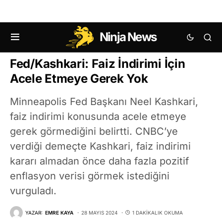
Ninja News
MAKRO EKONOMI HABERLERI
Fed/Kashkari: Faiz İndirimi İçin
Acele Etmeye Gerek Yok
Minneapolis Fed Başkanı Neel Kashkari,
faiz indirimi konusunda acele etmeye
gerek görmediğini belirtti. CNBC’ye
verdiği demeçte Kashkari, faiz indirimi
kararı almadan önce daha fazla pozitif
enflasyon verisi görmek istediğini
vurguladı.
YAZAR:
EMRE KAYA
28 MAYIS 2024
1 DAKIKALIK OKUMA