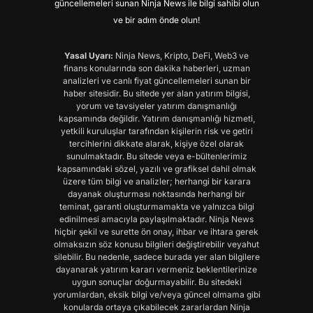
güncellemeleri sunan Ninja News ile bilgi sahibi olun
ve bir adım önde olun!
Yasal Uyarı:
Ninja News, Kripto, DeFi, Web3 ve
finans konularında son dakika haberleri, uzman
analizleri ve canlı fiyat güncellemeleri sunan bir
haber sitesidir. Bu sitede yer alan yatırım bilgisi,
yorum ve tavsiyeler yatırım danışmanlığı
kapsamında değildir. Yatırım danışmanlığı hizmeti,
yetkili kuruluşlar tarafından kişilerin risk ve getiri
tercihlerini dikkate alarak, kişiye özel olarak
sunulmaktadır. Bu sitede veya e-bültenlerimiz
kapsamındaki sözel, yazılı ve grafiksel dahil olmak
üzere tüm bilgi ve analizler; herhangi bir karara
dayanak oluşturması noktasında herhangi bir
teminat, garanti oluşturmamakta ve yalnızca bilgi
edinilmesi amacıyla paylaşılmaktadır. Ninja News
hiçbir şekil ve surette ön onay, ihbar ve ihtara gerek
olmaksızın söz konusu bilgileri değiştirebilir veyahut
silebilir. Bu nedenle, sadece burada yer alan bilgilere
dayanarak yatırım kararı vermeniz beklentilerinize
uygun sonuçlar doğurmayabilir. Bu sitedeki
yorumlardan, eksik bilgi ve/veya güncel olmama gibi
konularda ortaya çıkabilecek zararlardan Ninja