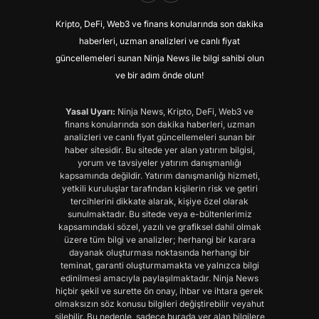
Kripto, DeFi, Web3 ve finans konularında son dakika
haberleri, uzman analizleri ve canlı fiyat
güncellemeleri sunan Ninja News ile bilgi sahibi olun
ve bir adım önde olun!
Yasal Uyarı:
Ninja News, Kripto, DeFi, Web3 ve
finans konularında son dakika haberleri, uzman
analizleri ve canlı fiyat güncellemeleri sunan bir
haber sitesidir. Bu sitede yer alan yatırım bilgisi,
yorum ve tavsiyeler yatırım danışmanlığı
kapsamında değildir. Yatırım danışmanlığı hizmeti,
yetkili kuruluşlar tarafından kişilerin risk ve getiri
tercihlerini dikkate alarak, kişiye özel olarak
sunulmaktadır. Bu sitede veya e-bültenlerimiz
kapsamındaki sözel, yazılı ve grafiksel dahil olmak
üzere tüm bilgi ve analizler; herhangi bir karara
dayanak oluşturması noktasında herhangi bir
teminat, garanti oluşturmamakta ve yalnızca bilgi
edinilmesi amacıyla paylaşılmaktadır. Ninja News
hiçbir şekil ve surette ön onay, ihbar ve ihtara gerek
olmaksızın söz konusu bilgileri değiştirebilir veyahut
silebilir. Bu nedenle, sadece burada yer alan bilgilere