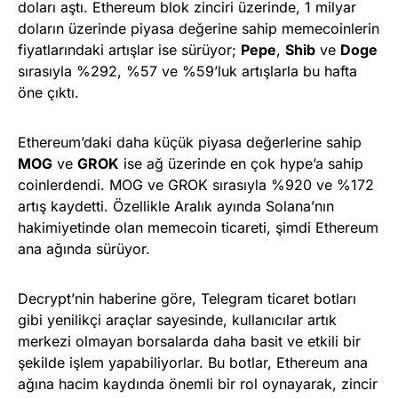
doları aştı. Ethereum blok zinciri üzerinde, 1 milyar
doların üzerinde piyasa değerine sahip memecoinlerin
fiyatlarındaki artışlar ise sürüyor;
Pepe
,
Shib
ve
Doge
sırasıyla %292, %57 ve %59’luk artışlarla bu hafta
öne çıktı.
Ethereum’daki daha küçük piyasa değerlerine sahip
MOG
ve
GROK
ise ağ üzerinde en çok hype’a sahip
coinlerdendi. MOG ve GROK sırasıyla %920 ve %172
artış kaydetti. Özellikle Aralık ayında Solana’nın
hakimiyetinde olan memecoin ticareti, şimdi Ethereum
ana ağında sürüyor.
Decrypt’nin haberine göre, Telegram ticaret botları
gibi yenilikçi araçlar sayesinde, kullanıcılar artık
merkezi olmayan borsalarda daha basit ve etkili bir
şekilde işlem yapabiliyorlar. Bu botlar, Ethereum ana
ağına hacim kaydında önemli bir rol oynayarak, zincir