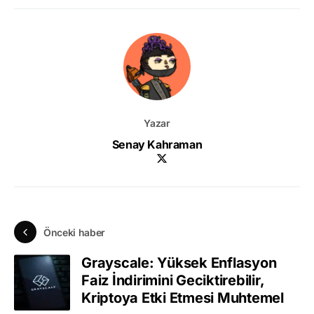
Yazar
Senay Kahraman
Önceki haber
Grayscale: Yüksek Enflasyon
Faiz İndirimini Geciktirebilir,
Kriptoya Etki Etmesi Muhtemel