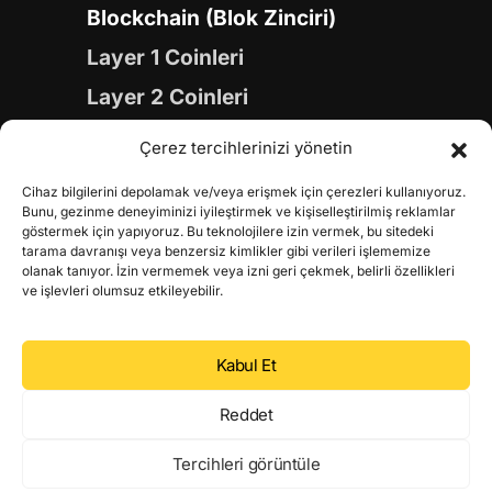
Blockchain (Blok Zinciri)
Layer 1 Coinleri
Layer 2 Coinleri
Yapay Zeka (AI) Coinleri
Çerez tercihlerinizi yönetin
Meme Coinleri
Cihaz bilgilerini depolamak ve/veya erişmek için çerezleri kullanıyoruz.
Gaming Coinleri
Bunu, gezinme deneyiminizi iyileştirmek ve kişiselleştirilmiş reklamlar
göstermek için yapıyoruz. Bu teknolojilere izin vermek, bu sitedeki
RWA Coinleri
tarama davranışı veya benzersiz kimlikler gibi verileri işlememize
olanak tanıyor. İzin vermemek veya izni geri çekmek, belirli özellikleri
DeFi Coinleri
ve işlevleri olumsuz etkileyebilir.
DePIN Coinleri
Kabul Et
Metaverse Coinleri
Web 3.0 Coinleri
Reddet
Coin Türevleri
Tercihleri görüntüle