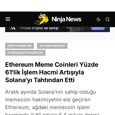
Ninja News
KRIPTO HABERLERI
ALTCOIN HABERLERI
ETHEREUM (ETH) HABERLERI
Ethereum Meme Coinleri Yüzde
61’lik İşlem Hacmi Artışıyla
Solana’yı Tahtından Etti
Aralık ayında Solana’nın sahip olduğu
memecoin hakimiyetini ele geçiren
Ethereum, ağdaki memecoin işlem
hacminde %61 artışla 6,4 milyar dolara