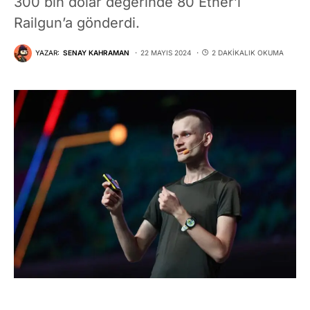
300 bin dolar değerinde 80 Ether’i
Railgun’a gönderdi.
YAZAR:
SENAY KAHRAMAN
22 MAYIS 2024
2 DAKIKALIK OKUMA