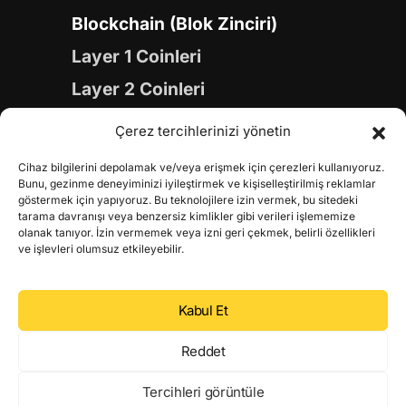
Blockchain (Blok Zinciri)
Layer 1 Coinleri
Layer 2 Coinleri
Yapay Zeka (AI) Coinleri
Çerez tercihlerinizi yönetin
Meme Coinleri
Cihaz bilgilerini depolamak ve/veya erişmek için çerezleri kullanıyoruz.
Gaming Coinleri
Bunu, gezinme deneyiminizi iyileştirmek ve kişiselleştirilmiş reklamlar
göstermek için yapıyoruz. Bu teknolojilere izin vermek, bu sitedeki
RWA Coinleri
tarama davranışı veya benzersiz kimlikler gibi verileri işlememize
olanak tanıyor. İzin vermemek veya izni geri çekmek, belirli özellikleri
DeFi Coinleri
ve işlevleri olumsuz etkileyebilir.
DePIN Coinleri
Kabul Et
Metaverse Coinleri
Web 3.0 Coinleri
Reddet
Coin Türevleri
Tercihleri görüntüle