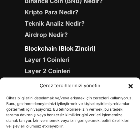
Binance Coin (BNB) Nedir?
Kripto Para Nedir?
Teknik Analiz Nedir?
Airdrop Nedir?
Blockchain (Blok Zinciri)
Layer 1 Coinleri
Layer 2 Coinleri
Yapay Zeka (AI) Coinleri
Çerez tercihlerinizi yönetin
Meme Coinleri
Cihaz bilgilerini depolamak ve/veya erişmek için çerezleri kullanıyoruz.
Gaming Coinleri
Bunu, gezinme deneyiminizi iyileştirmek ve kişiselleştirilmiş reklamlar
göstermek için yapıyoruz. Bu teknolojilere izin vermek, bu sitedeki
RWA Coinleri
tarama davranışı veya benzersiz kimlikler gibi verileri işlememize
olanak tanıyor. İzin vermemek veya izni geri çekmek, belirli özellikleri
DeFi Coinleri
ve işlevleri olumsuz etkileyebilir.
DePIN Coinleri