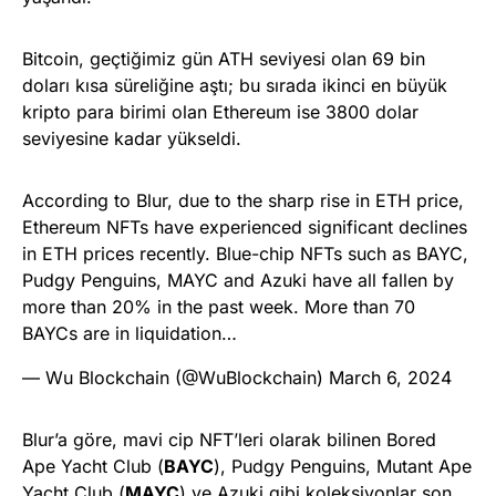
Bitcoin, geçtiğimiz gün ATH seviyesi olan 69 bin
doları kısa süreliğine aştı; bu sırada ikinci en büyük
kripto para birimi olan Ethereum ise 3800 dolar
seviyesine kadar yükseldi.
According to Blur, due to the sharp rise in ETH price,
Ethereum NFTs have experienced significant declines
in ETH prices recently. Blue-chip NFTs such as BAYC,
Pudgy Penguins, MAYC and Azuki have all fallen by
more than 20% in the past week. More than 70
BAYCs are in liquidation…
— Wu Blockchain (@WuBlockchain)
March 6, 2024
Blur’a göre, mavi cip NFT’leri olarak bilinen Bored
Ape Yacht Club (
BAYC
), Pudgy Penguins, Mutant Ape
Yacht Club (
MAYC
) ve Azuki gibi koleksiyonlar son