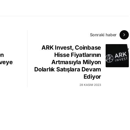
Sonraki haber
ARK Invest, Coinbase
en
Hisse Fiyatlarının
rveye
Artmasıyla Milyon
Dolarlık Satışlara Devam
Ediyor
28 KASIM 2023