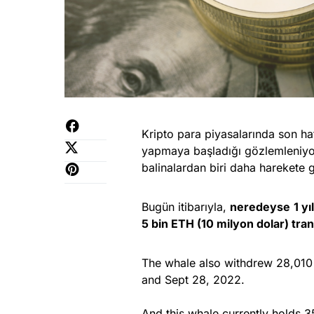
Kripto para piyasalarında son haf
yapmaya başladığı gözlemleniyor
balinalardan biri daha harekete g
Bugün itibarıyla,
neredeyse
1 y
5 bin ETH (10 milyon dolar) trans
The whale also withdrew 28,01
and Sept 28, 2022.
And this whale currently holds 