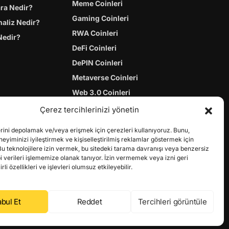
Meme Coinleri
ara Nedir?
Gaming Coinleri
naliz Nedir?
RWA Coinleri
Nedir?
DeFi Coinleri
DePIN Coinleri
Metaverse Coinleri
Web 3.0 Coinleri
Coin Türevleri
Çerez tercihlerinizi yönetin
erini depolamak ve/veya erişmek için çerezleri kullanıyoruz. Bunu,
yiminizi iyileştirmek ve kişiselleştirilmiş reklamlar göstermek için
Bu teknolojilere izin vermek, bu sitedeki tarama davranışı veya benzersiz
bi verileri işlememize olanak tanıyor. İzin vermemek veya izni geri
li özellikleri ve işlevleri olumsuz etkileyebilir.
bul Et
Reddet
Tercihleri görüntüle