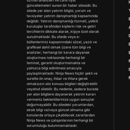
uzman analizleri ve canlı fiyat
güncellemeleri sunan bir haber sitesidir. Bu
sitede yer alan yatırım bilgisi, yorum ve
tavsiyeler yatırım danışmanlığı kapsamında
değildir. Yatırım danışmanlığı hizmeti, yetkili
kuruluşlar tarafından kişilerin risk ve getiri
tercihlerini dikkate alarak, kişiye özel olarak
sunulmaktadır. Bu sitede veya e-
bültenlerimiz kapsamındaki sözel, yazılı ve
grafiksel dahil olmak üzere tüm bilgi ve
analizler; herhangi bir karara dayanak
oluşturması noktasında herhangi bir
teminat, garanti oluşturmamakta ve
yalnızca bilgi edinilmesi amacıyla
paylaşılmaktadır. Ninja News hiçbir şekil ve
surette ön onay, ihbar ve ihtara gerek
olmaksızın söz konusu bilgileri değiştirebilir
veyahut silebilir. Bu nedenle, sadece burada
yer alan bilgilere dayanarak yatırım kararı
vermeniz beklentilerinize uygun sonuçlar
doğurmayabilir. Bu sitedeki yorumlardan,
eksik bilgi ve/veya güncel olmama gibi
konularda ortaya çıkabilecek zararlardan
Ninja News ve çalışanlarının herhangi bir
sorumluluğu bulunmamaktadır.