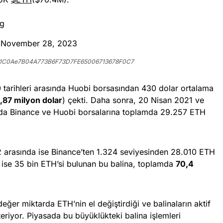
pg
)
November 28, 2023
111C0Ae7B04A773B6F73D7FE65006713678F0C7
 tarihleri arasında Huobi borsasından 430 dolar ortalama
,87 milyon dolar
) çekti. Daha sonra, 20 Nisan 2021 ve
ında Binance ve Huobi borsalarına toplamda 29.257 ETH
22 arasında ise Binance’ten 1.324 seviyesinden 28.010 ETH
a ise 35 bin ETH’si bulunan bu balina, toplamda
70,4
eğer miktarda ETH’nin el değiştirdiği ve balinaların aktif
eriyor. Piyasada bu büyüklükteki balina işlemleri