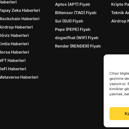
Haberleri
Aptos (APT) Fiyatı
Kripto P
Yapay Zeka Haberleri
Bittensor (TAO) Fiyatı
Teknik A
Blockchain Haberleri
Sui (SUI) Fiyatı
Airdrop 
Airdrop Haberleri
Pepe (PEPE) Fiyatı
Döviz Haberleri
dogwifhat (WIF) Fiyatı
Emtia Haberleri
Render (RENDER) Fiyatı
Borsa Haberleri
NFT Haberleri
DeFi Haberleri
Cihaz bilgil
Metaverse Haberleri
gezinme dene
yapıyoruz. 
kimlikler gi
çekmek, belir
Ka