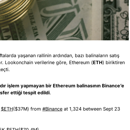
talarda yaşanan rallinin ardından, bazı balinaların satış
. Lookonchain verilerine göre, Ethereum (
ETH
) biriktiren
eçti.
ıldır işlem yapmayan bir Ethereum balinasının Binance’e
fer ettiği tespit edildi
.
0
$ETH
($37M) from
#Binance
at 1,324 between Sept 23
35K
$ETH
($70.4M).