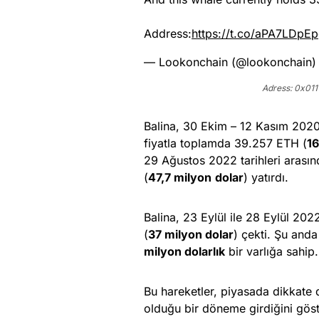
Address:
https://t.co/aPA7LDpE
— Lookonchain (@lookonchain
Adress: 0x0
Balina, 30 Ekim – 12 Kasım 2020
fiyatla toplamda 39.257 ETH (
16
29 Ağustos 2022 tarihleri aras
(
47,7 milyon
dolar
) yatırdı.
Balina, 23 Eylül ile 28 Eylül 20
(
37 milyon dolar
) çekti. Şu and
milyon dolarlık
bir varlığa sahip.
Bu hareketler, piyasada dikkate d
olduğu bir döneme girdiğini göst