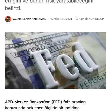
ettiğini ve bunun risk yaratabileceğini
belirtti.
YAZAR:
SENAY KAHRAMAN
15 AĞUSTOS 2024
1 DAKIKALIK OKUMA
ABD Merkez Bankası’nın (FED) faiz oranları
konusunda beklenen ölçüde bir indirime