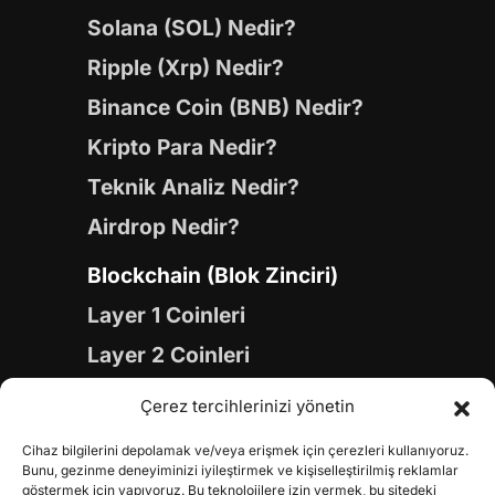
Solana (SOL) Nedir?
Ripple (Xrp) Nedir?
Binance Coin (BNB) Nedir?
Kripto Para Nedir?
Teknik Analiz Nedir?
Airdrop Nedir?
Blockchain (Blok Zinciri)
Layer 1 Coinleri
Layer 2 Coinleri
Yapay Zeka (AI) Coinleri
Çerez tercihlerinizi yönetin
Meme Coinleri
Cihaz bilgilerini depolamak ve/veya erişmek için çerezleri kullanıyoruz.
Gaming Coinleri
Bunu, gezinme deneyiminizi iyileştirmek ve kişiselleştirilmiş reklamlar
göstermek için yapıyoruz. Bu teknolojilere izin vermek, bu sitedeki