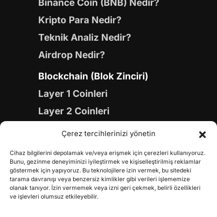
Binance Coin (BNB) Nedir?
Kripto Para Nedir?
Teknik Analiz Nedir?
Airdrop Nedir?
Blockchain (Blok Zinciri)
Layer 1 Coinleri
Layer 2 Coinleri
Yapay Zeka (AI) Coinleri
Çerez tercihlerinizi yönetin
Meme Coinleri
Cihaz bilgilerini depolamak ve/veya erişmek için çerezleri kullanıyoruz.
Gaming Coinleri
Bunu, gezinme deneyiminizi iyileştirmek ve kişiselleştirilmiş reklamlar
göstermek için yapıyoruz. Bu teknolojilere izin vermek, bu sitedeki
RWA Coinleri
tarama davranışı veya benzersiz kimlikler gibi verileri işlememize
olanak tanıyor. İzin vermemek veya izni geri çekmek, belirli özellikleri
DeFi Coinleri
ve işlevleri olumsuz etkileyebilir.
DePIN Coinleri