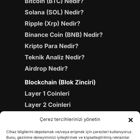
Bitcoin (BTC) Nedir?
Solana (SOL) Nedir?
Ripple (Xrp) Nedir?
Binance Coin (BNB) Nedir?
Kripto Para Nedir?
Teknik Analiz Nedir?
Airdrop Nedir?
Blockchain (Blok Zinciri)
Layer 1 Coinleri
Layer 2 Coinleri
Yapay Zeka (AI) Coinleri
Çerez tercihlerinizi yönetin
Meme Coinleri
Cihaz bilgilerini depolamak ve/veya erişmek için çerezleri kullanıyoruz.
Gaming Coinleri
Bunu, gezinme deneyiminizi iyileştirmek ve kişiselleştirilmiş reklamlar