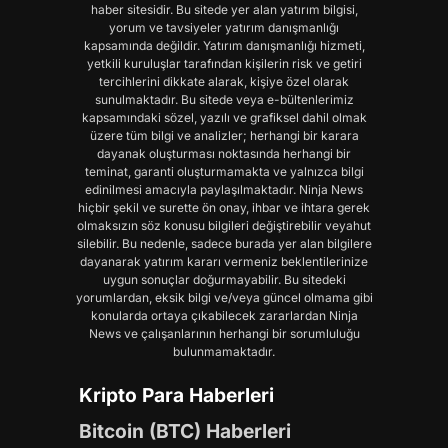
haber sitesidir. Bu sitede yer alan yatırım bilgisi,
yorum ve tavsiyeler yatırım danışmanlığı
kapsamında değildir. Yatırım danışmanlığı hizmeti,
yetkili kuruluşlar tarafından kişilerin risk ve getiri
tercihlerini dikkate alarak, kişiye özel olarak
sunulmaktadır. Bu sitede veya e-bültenlerimiz
kapsamındaki sözel, yazılı ve grafiksel dahil olmak
üzere tüm bilgi ve analizler; herhangi bir karara
dayanak oluşturması noktasında herhangi bir
teminat, garanti oluşturmamakta ve yalnızca bilgi
edinilmesi amacıyla paylaşılmaktadır. Ninja News
hiçbir şekil ve surette ön onay, ihbar ve ihtara gerek
olmaksızın söz konusu bilgileri değiştirebilir veyahut
silebilir. Bu nedenle, sadece burada yer alan bilgilere
dayanarak yatırım kararı vermeniz beklentilerinize
uygun sonuçlar doğurmayabilir. Bu sitedeki
yorumlardan, eksik bilgi ve/veya güncel olmama gibi
konularda ortaya çıkabilecek zararlardan Ninja
News ve çalışanlarının herhangi bir sorumluluğu
bulunmamaktadır.
Kripto Para Haberleri
Bitcoin (BTC) Haberleri