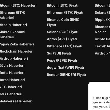
Bitcoin (BTC) Haberleri
Bitcoin (BTC) Fiyatı
Bitcoin (
Ethereum (ETH)
Ethereum (ETH) Fiyatı
Solana (
Haberleri
Binance Coin (BNB)
Ripple (X
Altcoin Haberleri
Fiyatı
Binance 
Makro Ekonomi
Solana (SOL) Fiyatı
Nedir?
Haberleri
Aptos (APT) Fiyatı
Kripto P
Yapay Zeka Haberleri
Bittensor (TAO) Fiyatı
Teknik A
Blockchain Haberleri
Sui (SUI) Fiyatı
Airdrop 
Airdrop Haberleri
Pepe (PEPE) Fiyatı
Döviz Haberleri
dogwifhat (WIF) Fiyatı
Emtia Haberleri
Render (RENDER) Fiyatı
Borsa Haberleri
NFT Haberleri
DeFi Haberleri
Cihaz bilgil
Metaverse Haberleri
gezinme dene
yapıyoruz. 