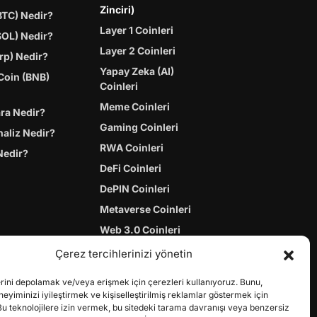
Zinciri)
BTC) Nedir?
Layer 1 Coinleri
SOL) Nedir?
Layer 2 Coinleri
rp) Nedir?
Yapay Zeka (AI)
Coin (BNB)
Coinleri
Meme Coinleri
ara Nedir?
Gaming Coinleri
naliz Nedir?
RWA Coinleri
Nedir?
DeFi Coinleri
DePIN Coinleri
Metaverse Coinleri
Web 3.0 Coinleri
Coin Türevleri
Çerez tercihlerinizi yönetin
erini depolamak ve/veya erişmek için çerezleri kullanıyoruz. Bunu,
yiminizi iyileştirmek ve kişiselleştirilmiş reklamlar göstermek için
Bu teknolojilere izin vermek, bu sitedeki tarama davranışı veya benzersiz