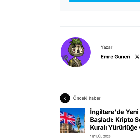
Yazar
Emre Guneri
Önceki haber
İngiltere'de Yen
Başladı: Kripto 
Kuralı Yürürlüğe 
1 EYLÜL 2023