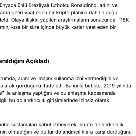
ünyaca ünlü Brezilyalı futbolcu Ronaldinho, adını ve
ran getiri vaat eden bir kripto planına dahil olduğu
etti. Olaya ilişkin yapılan araştırmaların sonucunda, “18K
mın, kısa bir süre içinde büyük karlar vaat eden bir
anıldığını Açıkladı
umda, adını ve imajını kullanma izni vermediğini ve
larak gördüğünü ifade etti. Bununla birlikte, 2019 yılında
es” ile anlaşma yaptığını ve bu anlaşma kapsamında
lgili bu dolandırıcılık girişimlerinde izinsiz olarak
nho suçlamaları kabul etmeyerek, kripto dolandırıcılık
sinin olmadığını ve bu tür dolandırıcılıklara karşı durduğunu