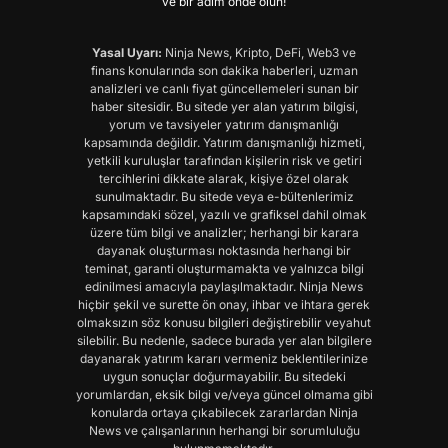
ve bir adım önde olun!
Yasal Uyarı:
Ninja News, Kripto, DeFi, Web3 ve
finans konularında son dakika haberleri, uzman
analizleri ve canlı fiyat güncellemeleri sunan bir
haber sitesidir. Bu sitede yer alan yatırım bilgisi,
yorum ve tavsiyeler yatırım danışmanlığı
kapsamında değildir. Yatırım danışmanlığı hizmeti,
yetkili kuruluşlar tarafından kişilerin risk ve getiri
tercihlerini dikkate alarak, kişiye özel olarak
sunulmaktadır. Bu sitede veya e-bültenlerimiz
kapsamındaki sözel, yazılı ve grafiksel dahil olmak
üzere tüm bilgi ve analizler; herhangi bir karara
dayanak oluşturması noktasında herhangi bir
teminat, garanti oluşturmamakta ve yalnızca bilgi
edinilmesi amacıyla paylaşılmaktadır. Ninja News
hiçbir şekil ve surette ön onay, ihbar ve ihtara gerek
olmaksızın söz konusu bilgileri değiştirebilir veyahut
silebilir. Bu nedenle, sadece burada yer alan bilgilere
dayanarak yatırım kararı vermeniz beklentilerinize
uygun sonuçlar doğurmayabilir. Bu sitedeki
yorumlardan, eksik bilgi ve/veya güncel olmama gibi
konularda ortaya çıkabilecek zararlardan Ninja
News ve çalışanlarının herhangi bir sorumluluğu