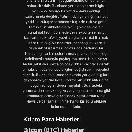
analizleri ve canlı fiyat güncellemeleri sunan bir
haber sitesidir. Bu sitede yer alan yatırım bilgisi,
yorum ve tavsiyeler yatırım danışmanlığı
kapsamında değildir. Yatırım danışmanlığı hizmeti,
yetkili kuruluşlar tarafından kişilerin risk ve getiri
tercihlerini dikkate alarak, kişiye özel olarak
sunulmaktadır. Bu sitede veya e-bültenlerimiz
kapsamındaki sözel, yazılı ve grafiksel dahil olmak
üzere tüm bilgi ve analizler; herhangi bir karara
dayanak oluşturması noktasında herhangi bir
teminat, garanti oluşturmamakta ve yalnızca bilgi
edinilmesi amacıyla paylaşılmaktadır. Ninja News
hiçbir şekil ve surette ön onay, ihbar ve ihtara gerek
olmaksızın söz konusu bilgileri değiştirebilir veyahut
silebilir. Bu nedenle, sadece burada yer alan bilgilere
dayanarak yatırım kararı vermeniz beklentilerinize
uygun sonuçlar doğurmayabilir. Bu sitedeki
yorumlardan, eksik bilgi ve/veya güncel olmama gibi
konularda ortaya çıkabilecek zararlardan Ninja
News ve çalışanlarının herhangi bir sorumluluğu
bulunmamaktadır.
Kripto Para Haberleri
Bitcoin (BTC) Haberleri