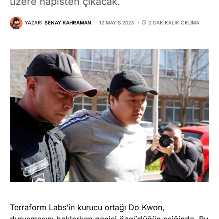
üzere hapisten çıkacak.
YAZAR:
SENAY KAHRAMAN
12 MAYIS 2023
2 DAKIKALIK OKUMA
Terraform Labs’in kurucu ortağı Do Kwon,
duruşmasını beklerken geçici özgürlüğün eşiğinde. Bu