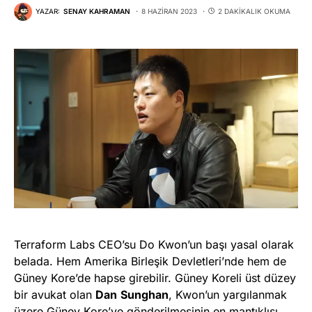
YAZAR:
SENAY KAHRAMAN
8 HAZIRAN 2023
2 DAKIKALIK OKUMA
Terraform Labs CEO’su Do Kwon’un başı yasal olarak
belada. Hem Amerika Birleşik Devletleri’nde hem de
Güney Kore’de hapse girebilir. Güney Koreli üst düzey
bir avukat olan
Dan
Sunghan
, Kwon’un yargılanmak
üzere Güney Kore’ye gönderilmesinin en mantıklısı