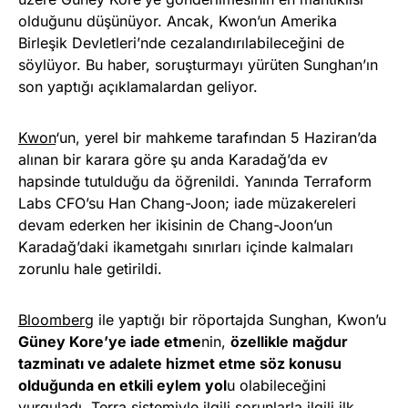
olduğunu düşünüyor. Ancak, Kwon’un Amerika
Birleşik Devletleri’nde cezalandırılabileceğini de
söylüyor. Bu haber, soruşturmayı yürüten Sunghan’ın
son yaptığı açıklamalardan geliyor.
Kwon
‘un, yerel bir mahkeme tarafından 5 Haziran’da
alınan bir karara göre şu anda Karadağ’da ev
hapsinde tutulduğu da öğrenildi. Yanında Terraform
Labs CFO’su Han Chang-Joon; iade müzakereleri
devam ederken her ikisinin de Chang-Joon’un
Karadağ’daki ikametgahı sınırları içinde kalmaları
zorunlu hale getirildi.
Bloomberg
ile yaptığı bir röportajda Sunghan, Kwon’u
Güney Kore’ye iade etme
nin,
özellikle mağdur
tazminatı ve adalete hizmet etme söz konusu
olduğunda en etkili eylem yol
u olabileceğini
vurguladı. Terra sistemiyle ilgili sorunlarla ilgili ilk