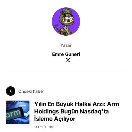
Yazar
Emre Guneri
Önceki haber
Yılın En Büyük Halka Arzı: Arm
Holdings Bugün Nasdaq'ta
İşleme Açılıyor
14 EYLÜL 2023