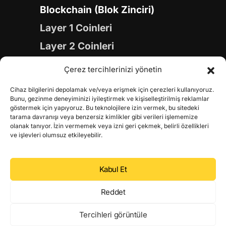
Blockchain (Blok Zinciri)
Layer 1 Coinleri
Layer 2 Coinleri
Yapay Zeka (AI) Coinleri
Çerez tercihlerinizi yönetin
Meme Coinleri
Cihaz bilgilerini depolamak ve/veya erişmek için çerezleri kullanıyoruz.
Gaming Coinleri
Bunu, gezinme deneyiminizi iyileştirmek ve kişiselleştirilmiş reklamlar
göstermek için yapıyoruz. Bu teknolojilere izin vermek, bu sitedeki
RWA Coinleri
tarama davranışı veya benzersiz kimlikler gibi verileri işlememize
olanak tanıyor. İzin vermemek veya izni geri çekmek, belirli özellikleri
DeFi Coinleri
ve işlevleri olumsuz etkileyebilir.
DePIN Coinleri
Kabul Et
Metaverse Coinleri
Web 3.0 Coinleri
Reddet
Coin Türevleri
Tercihleri görüntüle