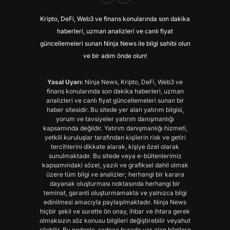
Kripto, DeFi, Web3 ve finans konularında son dakika
haberleri, uzman analizleri ve canlı fiyat
güncellemeleri sunan Ninja News ile bilgi sahibi olun
ve bir adım önde olun!
Yasal Uyarı:
Ninja News, Kripto, DeFi, Web3 ve
finans konularında son dakika haberleri, uzman
analizleri ve canlı fiyat güncellemeleri sunan bir
haber sitesidir. Bu sitede yer alan yatırım bilgisi,
yorum ve tavsiyeler yatırım danışmanlığı
kapsamında değildir. Yatırım danışmanlığı hizmeti,
yetkili kuruluşlar tarafından kişilerin risk ve getiri
tercihlerini dikkate alarak, kişiye özel olarak
sunulmaktadır. Bu sitede veya e-bültenlerimiz
kapsamındaki sözel, yazılı ve grafiksel dahil olmak
üzere tüm bilgi ve analizler; herhangi bir karara
dayanak oluşturması noktasında herhangi bir
teminat, garanti oluşturmamakta ve yalnızca bilgi
edinilmesi amacıyla paylaşılmaktadır. Ninja News
hiçbir şekil ve surette ön onay, ihbar ve ihtara gerek
olmaksızın söz konusu bilgileri değiştirebilir veyahut
silebilir. Bu nedenle, sadece burada yer alan bilgilere