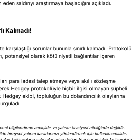
eden saldırıyı araştırmaya başladığını açıkladı.
rlı Kalmadı!
 karşılaştığı sorunlar bununla sınırlı kalmadı. Protokolü
rı, potansiyel olarak kötü niyetli bağlantılar içeren
anları para iadesi talep etmeye veya akıllı sözleşme
derek Hedgey protokolüyle hiçbir ilgisi olmayan şüpheli
ak Hedgey ekibi, topluluğun bu dolandırıcılık olaylarına
vurguladı.
nel bilgilendirme amaçlıdır ve yatırım tavsiyesi niteliğinde değildir.
ilde bireysel yatırım kararlarınızı yönlendirmek için kullanılmamalıdır.
 kalan kullanıcıların yatırımlarından doğan tüm sorumluluk kullanıcılara