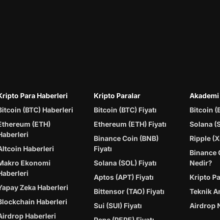
Kripto Para Haberleri
Kripto Paralar
Akademi
Bitcoin (BTC) Haberleri
Bitcoin (BTC) Fiyatı
Bitcoin (
Ethereum (ETH)
Ethereum (ETH) Fiyatı
Solana (
Haberleri
Binance Coin (BNB)
Ripple (X
Altcoin Haberleri
Fiyatı
Binance 
Makro Ekonomi
Solana (SOL) Fiyatı
Nedir?
Haberleri
Aptos (APT) Fiyatı
Kripto P
Yapay Zeka Haberleri
Bittensor (TAO) Fiyatı
Teknik A
Blockchain Haberleri
Sui (SUI) Fiyatı
Airdrop 
Airdrop Haberleri
Pepe (PEPE) Fiyatı