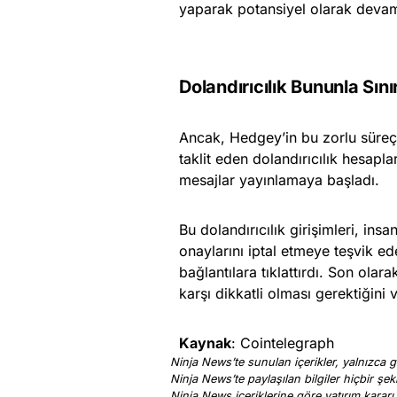
yaparak potansiyel olarak devam 
Dolandırıcılık Bununla Sını
Ancak, Hedgey’in bu zorlu süreçte
taklit eden dolandırıcılık hesapla
mesajlar yayınlamaya başladı.
Bu dolandırıcılık girişimleri, ins
onaylarını iptal etmeye teşvik e
bağlantılara tıklattırdı. Son olar
karşı dikkatli olması gerektiğini 
Kaynak
: Cointelegraph
Ninja News’te sunulan içerikler, yalnızca ge
Ninja News’te paylaşılan bilgiler hiçbir şek
Ninja News içeriklerine göre yatırım kararı