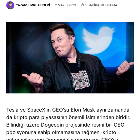
YAZAR:
EMRE GUNERI
2 MAYIS 2023
1 DAKIKALIK OKUMA
Tesla ve SpaceX’in CEO’su Elon Musk aynı zamanda
da kripto para piyasasının önemli isimlerinden biridir.
Bilindiği üzere Dogecoin projesinde resmi bir CEO
pozisyonuna sahip olmamasına rağmen, kripto
yatırımcıları onu Dogecoin’in gayriresmi CEO’su