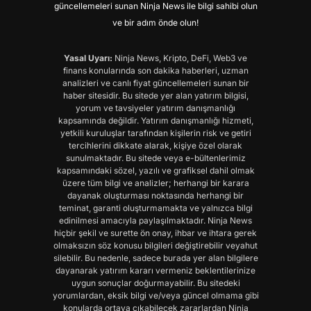
güncellemeleri sunan Ninja News ile bilgi sahibi olun
ve bir adım önde olun!
Yasal Uyarı:
Ninja News, Kripto, DeFi, Web3 ve
finans konularında son dakika haberleri, uzman
analizleri ve canlı fiyat güncellemeleri sunan bir
haber sitesidir. Bu sitede yer alan yatırım bilgisi,
yorum ve tavsiyeler yatırım danışmanlığı
kapsamında değildir. Yatırım danışmanlığı hizmeti,
yetkili kuruluşlar tarafından kişilerin risk ve getiri
tercihlerini dikkate alarak, kişiye özel olarak
sunulmaktadır. Bu sitede veya e-bültenlerimiz
kapsamındaki sözel, yazılı ve grafiksel dahil olmak
üzere tüm bilgi ve analizler; herhangi bir karara
dayanak oluşturması noktasında herhangi bir
teminat, garanti oluşturmamakta ve yalnızca bilgi
edinilmesi amacıyla paylaşılmaktadır. Ninja News
hiçbir şekil ve surette ön onay, ihbar ve ihtara gerek
olmaksızın söz konusu bilgileri değiştirebilir veyahut
silebilir. Bu nedenle, sadece burada yer alan bilgilere
dayanarak yatırım kararı vermeniz beklentilerinize
uygun sonuçlar doğurmayabilir. Bu sitedeki
yorumlardan, eksik bilgi ve/veya güncel olmama gibi
konularda ortaya çıkabilecek zararlardan Ninja