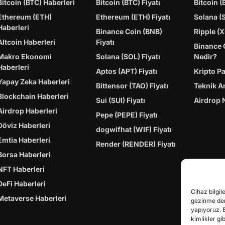
Bitcoin (BTC) Haberleri
Bitcoin (BTC) Fiyatı
Bitcoin (
Ethereum (ETH)
Ethereum (ETH) Fiyatı
Solana (
Haberleri
Binance Coin (BNB)
Ripple (X
Altcoin Haberleri
Fiyatı
Binance 
Makro Ekonomi
Solana (SOL) Fiyatı
Nedir?
Haberleri
Aptos (APT) Fiyatı
Kripto P
Yapay Zeka Haberleri
Bittensor (TAO) Fiyatı
Teknik A
Blockchain Haberleri
Sui (SUI) Fiyatı
Airdrop 
Airdrop Haberleri
Pepe (PEPE) Fiyatı
Döviz Haberleri
dogwifhat (WIF) Fiyatı
Emtia Haberleri
Render (RENDER) Fiyatı
Borsa Haberleri
NFT Haberleri
DeFi Haberleri
Cihaz bilgil
Metaverse Haberleri
gezinme dene
yapıyoruz. 
kimlikler gi