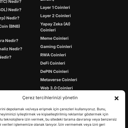
BTC) Nedir?
Layer 1 Coinleri
SOL) Nedir?
Layer 2 Coinleri
rp) Nedir?
Yapay Zeka (AI)
Coin (BNB)
Coinleri
Meme Coinleri
ara Nedir?
Gaming Coinleri
naliz Nedir?
RWA Coinleri
Nedir?
DeFi Coinleri
DePIN Coinleri
Metaverse Coinleri
Web 3.0 Coinleri
Coin Türevleri
Çerez tercihlerinizi yönetin
erini depolamak ve/veya erişmek için çerezleri kullanıyoruz. Bunu,
yiminizi iyileştirmek ve kişiselleştirilmiş reklamlar göstermek için
Bu teknolojilere izin vermek, bu sitedeki tarama davranışı veya benzersiz
bi verileri işlememize olanak tanıyor. İzin vermemek veya izni geri