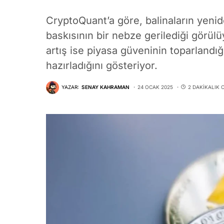
CryptoQuant’a göre, balinaların yenid
baskısının bir nebze gerilediği görülüy
artış ise piyasa güveninin toparlandığı
hazırladığını gösteriyor.
YAZAR:
SENAY KAHRAMAN
24 OCAK 2025
2 DAKIKALIK