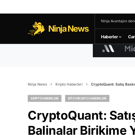
Ninja Avantajını den
Ninja News
Haberler
Can
Ninja News
Kripto Haberleri
CryptoQuant: Satış Baskıs
KRIPTO HABERLERI
BITCOIN (BTC) HABERLERI
CryptoQuant: Satış
Balinalar Birikime 