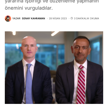
yararına işbirliği ve düzenleme yapmanın
önemini vurguladılar.
YAZAR:
SENAY KAHRAMAN
28 NISAN 2023
3 DAKIKALIK OKUMA