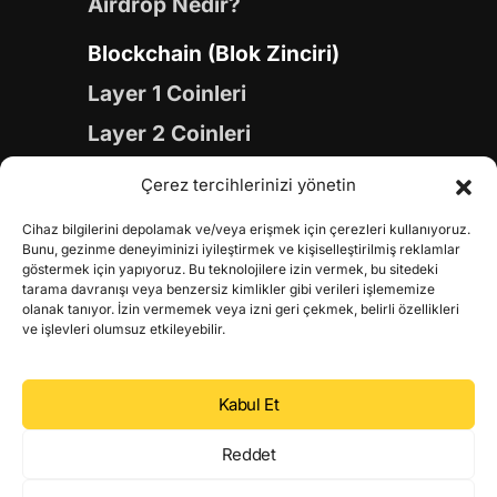
Airdrop Nedir?
Blockchain (Blok Zinciri)
Layer 1 Coinleri
Layer 2 Coinleri
Yapay Zeka (AI) Coinleri
Çerez tercihlerinizi yönetin
Meme Coinleri
Cihaz bilgilerini depolamak ve/veya erişmek için çerezleri kullanıyoruz.
Gaming Coinleri
Bunu, gezinme deneyiminizi iyileştirmek ve kişiselleştirilmiş reklamlar
göstermek için yapıyoruz. Bu teknolojilere izin vermek, bu sitedeki
RWA Coinleri
tarama davranışı veya benzersiz kimlikler gibi verileri işlememize
olanak tanıyor. İzin vermemek veya izni geri çekmek, belirli özellikleri
DeFi Coinleri
ve işlevleri olumsuz etkileyebilir.
DePIN Coinleri
Kabul Et
Metaverse Coinleri
Web 3.0 Coinleri
Reddet
Coin Türevleri