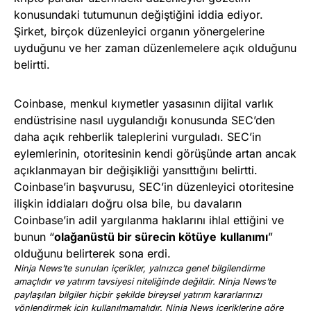
konusundaki tutumunun değiştiğini iddia ediyor.
Şirket, birçok düzenleyici organın yönergelerine
uyduğunu ve her zaman düzenlemelere açık olduğunu
belirtti.
Coinbase, menkul kıymetler yasasının dijital varlık
endüstrisine nasıl uygulandığı konusunda SEC’den
daha açık rehberlik taleplerini vurguladı. SEC’in
eylemlerinin, otoritesinin kendi görüşünde artan ancak
açıklanmayan bir değişikliği yansıttığını belirtti.
Coinbase’in başvurusu, SEC’in düzenleyici otoritesine
ilişkin iddiaları doğru olsa bile, bu davaların
Coinbase’in adil yargılanma haklarını ihlal ettiğini ve
bunun “
olağanüstü bir sürecin kötüye
kullanımı
”
olduğunu belirterek sona erdi.
Ninja News’te sunulan içerikler, yalnızca genel bilgilendirme
amaçlıdır ve yatırım tavsiyesi niteliğinde değildir. Ninja News’te
paylaşılan bilgiler hiçbir şekilde bireysel yatırım kararlarınızı
yönlendirmek için kullanılmamalıdır. Ninja News içeriklerine göre