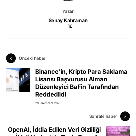
Yazar
Senay Kahraman
Önceki haber
Binance'in, Kripto Para Saklama
Lisansı Başvurusu Alman
Düzenleyici BaFin Tarafından
Reddedildi
29 HAZIRAN 2023
Sonraki haber
OpenAI, İddia Edilen Veri Gizliliği