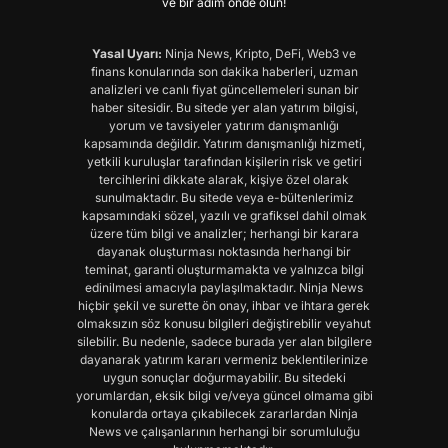
ve bir adım önde olun!
Yasal Uyarı:
Ninja News, Kripto, DeFi, Web3 ve
finans konularında son dakika haberleri, uzman
analizleri ve canlı fiyat güncellemeleri sunan bir
haber sitesidir. Bu sitede yer alan yatırım bilgisi,
yorum ve tavsiyeler yatırım danışmanlığı
kapsamında değildir. Yatırım danışmanlığı hizmeti,
yetkili kuruluşlar tarafından kişilerin risk ve getiri
tercihlerini dikkate alarak, kişiye özel olarak
sunulmaktadır. Bu sitede veya e-bültenlerimiz
kapsamındaki sözel, yazılı ve grafiksel dahil olmak
üzere tüm bilgi ve analizler; herhangi bir karara
dayanak oluşturması noktasında herhangi bir
teminat, garanti oluşturmamakta ve yalnızca bilgi
edinilmesi amacıyla paylaşılmaktadır. Ninja News
hiçbir şekil ve surette ön onay, ihbar ve ihtara gerek
olmaksızın söz konusu bilgileri değiştirebilir veyahut
silebilir. Bu nedenle, sadece burada yer alan bilgilere
dayanarak yatırım kararı vermeniz beklentilerinize
uygun sonuçlar doğurmayabilir. Bu sitedeki
yorumlardan, eksik bilgi ve/veya güncel olmama gibi
konularda ortaya çıkabilecek zararlardan Ninja
News ve çalışanlarının herhangi bir sorumluluğu