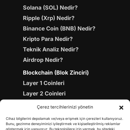
Solana (SOL) Nedir?
Ripple (Xrp) Nedir?
Binance Coin (BNB) Nedir?
Kripto Para Nedir?
Teknik Analiz Nedir?
Airdrop Nedir?
Blockchain (Blok Zinciri)
Layer 1 Coinleri
Layer 2 Coinleri
Yapay Zeka (AI) Coinleri
Çerez tercihlerinizi yönetin
Meme Coinleri
Cihaz bilgilerini depolamak ve/veya erişmek için çerezleri kullanıyoruz.
Gaming Coinleri
Bunu, gezinme deneyiminizi iyileştirmek ve kişiselleştirilmiş reklamlar
göstermek için yapıyoruz. Bu teknolojilere izin vermek, bu sitedeki