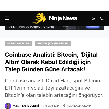
Ninja News
KRIPTO HABERLERI
BITCOIN (BTC) HABERLERI
Coinbase Analisti: Bitcoin, ‘Dijital
Altın’ Olarak Kabul Edildiği için
Talep Günden Güne Artacak!
Coinbase analisti David Han, spot Bitcoin
ETF’lerinin volatiliteyi azaltacağını ve
Bitcoin’e olan talebin artacağını öngörüyor.
YAZAR:
EMRE GUNERI
7 NISAN 2024
1 DAKIKALIK OKUMA