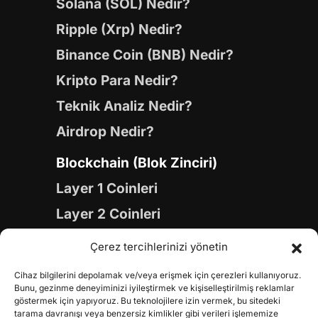
Solana (SOL) Nedir?
Ripple (Xrp) Nedir?
Binance Coin (BNB) Nedir?
Kripto Para Nedir?
Teknik Analiz Nedir?
Airdrop Nedir?
Blockchain (Blok Zinciri)
Layer 1 Coinleri
Layer 2 Coinleri
Yapay Zeka (AI) Coinleri
Çerez tercihlerinizi yönetin
Meme Coinleri
Cihaz bilgilerini depolamak ve/veya erişmek için çerezleri kullanıyoruz.
Gaming Coinleri
Bunu, gezinme deneyiminizi iyileştirmek ve kişiselleştirilmiş reklamlar
göstermek için yapıyoruz. Bu teknolojilere izin vermek, bu sitedeki
RWA Coinleri
tarama davranışı veya benzersiz kimlikler gibi verileri işlememize