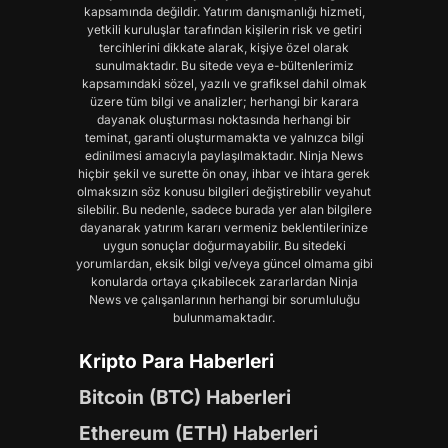
kapsamında değildir. Yatırım danışmanlığı hizmeti,
yetkili kuruluşlar tarafından kişilerin risk ve getiri
tercihlerini dikkate alarak, kişiye özel olarak
sunulmaktadır. Bu sitede veya e-bültenlerimiz
kapsamındaki sözel, yazılı ve grafiksel dahil olmak
üzere tüm bilgi ve analizler; herhangi bir karara
dayanak oluşturması noktasında herhangi bir
teminat, garanti oluşturmamakta ve yalnızca bilgi
edinilmesi amacıyla paylaşılmaktadır. Ninja News
hiçbir şekil ve surette ön onay, ihbar ve ihtara gerek
olmaksızın söz konusu bilgileri değiştirebilir veyahut
silebilir. Bu nedenle, sadece burada yer alan bilgilere
dayanarak yatırım kararı vermeniz beklentilerinize
uygun sonuçlar doğurmayabilir. Bu sitedeki
yorumlardan, eksik bilgi ve/veya güncel olmama gibi
konularda ortaya çıkabilecek zararlardan Ninja
News ve çalışanlarının herhangi bir sorumluluğu
bulunmamaktadır.
Kripto Para Haberleri
Bitcoin (BTC) Haberleri
Ethereum (ETH) Haberleri