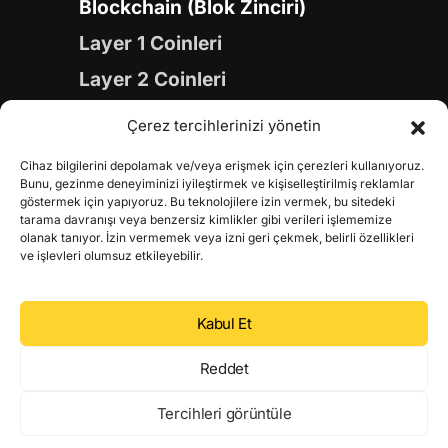
Blockchain (Blok Zinciri)
Layer 1 Coinleri
Layer 2 Coinleri
Yapay Zeka (AI) Coinleri
Çerez tercihlerinizi yönetin
Meme Coinleri
Cihaz bilgilerini depolamak ve/veya erişmek için çerezleri kullanıyoruz.
Gaming Coinleri
Bunu, gezinme deneyiminizi iyileştirmek ve kişiselleştirilmiş reklamlar
göstermek için yapıyoruz. Bu teknolojilere izin vermek, bu sitedeki
RWA Coinleri
tarama davranışı veya benzersiz kimlikler gibi verileri işlememize
olanak tanıyor. İzin vermemek veya izni geri çekmek, belirli özellikleri
DeFi Coinleri
ve işlevleri olumsuz etkileyebilir.
DePIN Coinleri
Kabul Et
Metaverse Coinleri
Web 3.0 Coinleri
Reddet
Coin Türevleri
Tercihleri görüntüle