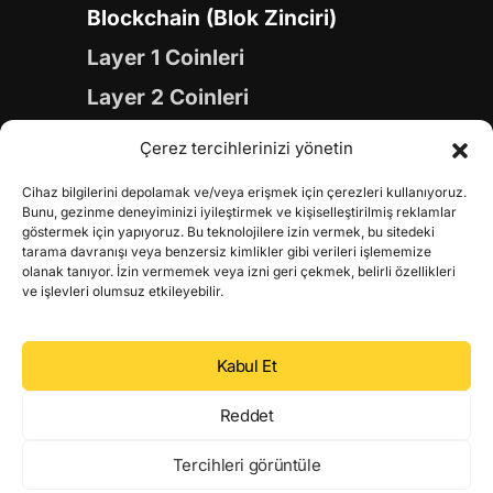
Blockchain (Blok Zinciri)
Layer 1 Coinleri
Layer 2 Coinleri
Yapay Zeka (AI) Coinleri
Çerez tercihlerinizi yönetin
Meme Coinleri
Cihaz bilgilerini depolamak ve/veya erişmek için çerezleri kullanıyoruz.
Gaming Coinleri
Bunu, gezinme deneyiminizi iyileştirmek ve kişiselleştirilmiş reklamlar
göstermek için yapıyoruz. Bu teknolojilere izin vermek, bu sitedeki
RWA Coinleri
tarama davranışı veya benzersiz kimlikler gibi verileri işlememize
olanak tanıyor. İzin vermemek veya izni geri çekmek, belirli özellikleri
DeFi Coinleri
ve işlevleri olumsuz etkileyebilir.
DePIN Coinleri
Kabul Et
Metaverse Coinleri
Web 3.0 Coinleri
Reddet
Coin Türevleri
Tercihleri görüntüle