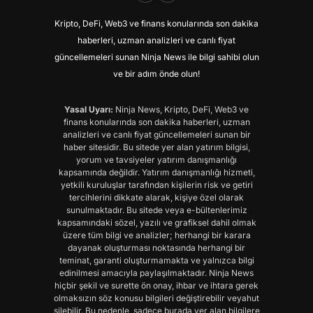
Kripto, DeFi, Web3 ve finans konularında son dakika
haberleri, uzman analizleri ve canlı fiyat
güncellemeleri sunan Ninja News ile bilgi sahibi olun
ve bir adım önde olun!
Yasal Uyarı:
Ninja News, Kripto, DeFi, Web3 ve
finans konularında son dakika haberleri, uzman
analizleri ve canlı fiyat güncellemeleri sunan bir
haber sitesidir. Bu sitede yer alan yatırım bilgisi,
yorum ve tavsiyeler yatırım danışmanlığı
kapsamında değildir. Yatırım danışmanlığı hizmeti,
yetkili kuruluşlar tarafından kişilerin risk ve getiri
tercihlerini dikkate alarak, kişiye özel olarak
sunulmaktadır. Bu sitede veya e-bültenlerimiz
kapsamındaki sözel, yazılı ve grafiksel dahil olmak
üzere tüm bilgi ve analizler; herhangi bir karara
dayanak oluşturması noktasında herhangi bir
teminat, garanti oluşturmamakta ve yalnızca bilgi
edinilmesi amacıyla paylaşılmaktadır. Ninja News
hiçbir şekil ve surette ön onay, ihbar ve ihtara gerek
olmaksızın söz konusu bilgileri değiştirebilir veyahut
silebilir. Bu nedenle, sadece burada yer alan bilgilere