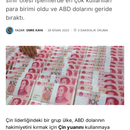
sınır ötesi işlemlerde en çok kullanılan
para birimi oldu ve ABD dolarını geride
bıraktı.
YAZAR:
EMRE KAYA
28 NISAN 2023
3 DAKIKALIK OKUMA
Çin liderliğindeki bir grup ülke, ABD dolarının
hakimiyetini kırmak için
Çin yuanını
kullanmaya