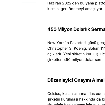
Haziran 2022’den bu yana platfor
kısmını geri ödemeyi amaçlıyor.
450 Milyon Dolarlık Serm
New York’ta Pazartesi günü gerç
Christopher S. Koenig, Bölüm 11’d
açıkladı. Yeni şirketin kuruluşu i
şirketten 450 milyon dolar sermay
Düzenleyici Onayını Almal
Celsius, kullanıcılarına iflas ede
şirketin kurulması hakkında da bi
şirketinin başlatılması için aynı