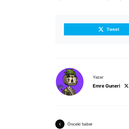
Tweet
Yazar
Emre Guneri
Önceki haber