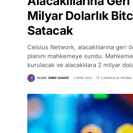
Alacaklılarına Ger
Milyar Dolarlık Bi
Satacak
Celsius Network, alacaklılarına geri
planını mahkemeye sundu. Mahkeme ona
kurulacak ve alacaklılara 2 milyar do
YAZAR:
EMRE GUNERI
3 EKIM 2023
2 DAKIKALIK OKUMA