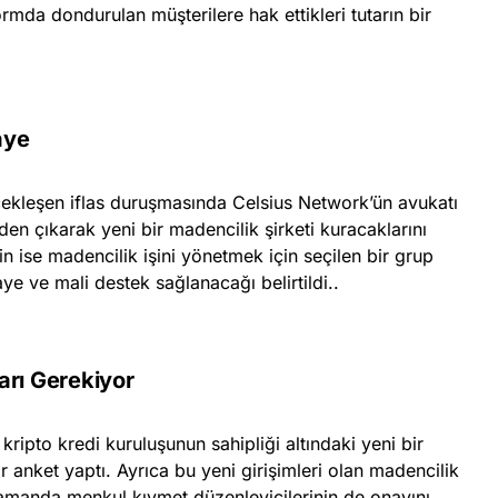
mda dondurulan müşterilere hak ettikleri tutarın bir
aye
ekleşen iflas duruşmasında Celsius Network’ün avukatı
en çıkarak yeni bir madencilik şirketi kuracaklarını
çin ise madencilik işini yönetmek için seçilen bir grup
e ve mali destek sağlanacağı belirtildi..
arı Gerekiyor
n kripto kredi kuruluşunun sahipliği altındaki yeni bir
r anket yaptı. Ayrıca bu yeni girişimleri olan madencilik
 zamanda menkul kıymet düzenleyicilerinin de onayını