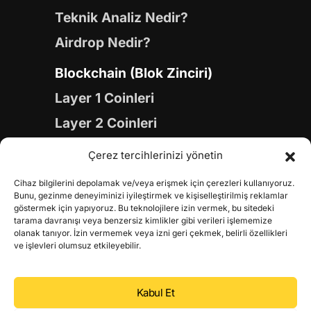
Teknik Analiz Nedir?
Airdrop Nedir?
Blockchain (Blok Zinciri)
Layer 1 Coinleri
Layer 2 Coinleri
Yapay Zeka (AI) Coinleri
Çerez tercihlerinizi yönetin
Meme Coinleri
Cihaz bilgilerini depolamak ve/veya erişmek için çerezleri kullanıyoruz.
Gaming Coinleri
Bunu, gezinme deneyiminizi iyileştirmek ve kişiselleştirilmiş reklamlar
göstermek için yapıyoruz. Bu teknolojilere izin vermek, bu sitedeki
RWA Coinleri
tarama davranışı veya benzersiz kimlikler gibi verileri işlememize
olanak tanıyor. İzin vermemek veya izni geri çekmek, belirli özellikleri
DeFi Coinleri
ve işlevleri olumsuz etkileyebilir.
DePIN Coinleri
Kabul Et
Metaverse Coinleri