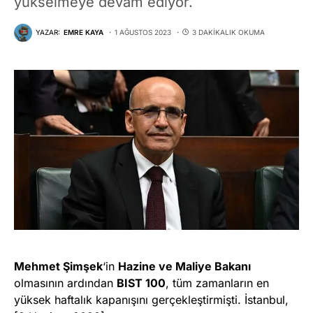
yükselmeye devam ediyor.
YAZAR:
EMRE KAYA
1 AĞUSTOS 2023
3 DAKIKALIK OKUMA
Mehmet Şimşek
‘in
Hazine ve Maliye Bakanı
olmasının ardından
BIST 100
, tüm zamanların en
yüksek haftalık kapanışını gerçekleştirmişti. İstanbul,