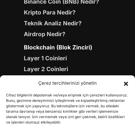
Binance Coin (BNB) Nedir?
Kripto Para Nedir?
Teknik Analiz Nedir?
Airdrop Nedir?
Blockchain (Blok Zinciri)
Layer 1 Coinleri
Layer 2 Coinleri
Yapay Zeka (AI) Coinleri
Çerez tercihlerinizi yönetin
Meme Coinleri
Cihaz bilgilerini depolamak ve/veya erişmek için çerezleri kullanıyoruz.
Gaming Coinleri
Bunu, gezinme deneyiminizi iyileştirmek ve kişiselleştirilmiş reklamlar
göstermek için yapıyoruz. Bu teknolojilere izin vermek, bu sitedeki
RWA Coinleri
tarama davranışı veya benzersiz kimlikler gibi verileri işlememize
olanak tanıyor. İzin vermemek veya izni geri çekmek, belirli özellikleri
DeFi Coinleri
ve işlevleri olumsuz etkileyebilir.
DePIN Coinleri