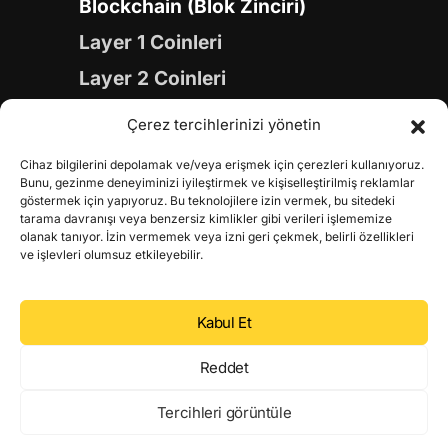
Blockchain (Blok Zinciri)
Layer 1 Coinleri
Layer 2 Coinleri
Yapay Zeka (AI) Coinleri
Çerez tercihlerinizi yönetin
Meme Coinleri
Cihaz bilgilerini depolamak ve/veya erişmek için çerezleri kullanıyoruz.
Gaming Coinleri
Bunu, gezinme deneyiminizi iyileştirmek ve kişiselleştirilmiş reklamlar
göstermek için yapıyoruz. Bu teknolojilere izin vermek, bu sitedeki
RWA Coinleri
tarama davranışı veya benzersiz kimlikler gibi verileri işlememize
olanak tanıyor. İzin vermemek veya izni geri çekmek, belirli özellikleri
DeFi Coinleri
ve işlevleri olumsuz etkileyebilir.
DePIN Coinleri
Kabul Et
Metaverse Coinleri
Web 3.0 Coinleri
Reddet
Coin Türevleri
Tercihleri görüntüle