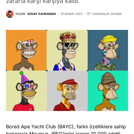
zararla karşı karşıya kaldı.
YAZAR:
SENAY KAHRAMAN
10 NISAN 2023
1 DAKIKALIK OKUMA
Bored Ape Yacht Club (BAYC), farklı özelliklere sahip
benzersiz Maymun JPEG’lerini içeren 10.000 adetli