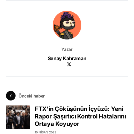
Yazar
Senay Kahraman
Önceki haber
FTX'in Çöküşünün İçyüzü: Yeni
Rapor Şaşırtıcı Kontrol Hatalarını
Ortaya Koyuyor
10 NISAN 2023