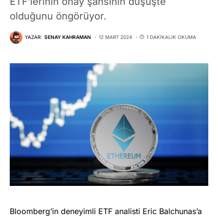
ETF’lerinin onay şansının düşüşte
olduğunu öngörüyor.
YAZAR:
SENAY KAHRAMAN
12 MART 2024
1 DAKIKALIK OKUMA
Bloomberg’in deneyimli ETF analisti Eric Balchunas’a