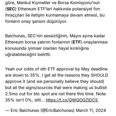
göre, Menkul Kıymetler ve Borsa Komisyonu’nun
(
SEC
) Ethereum ETF’leri hakkında potansiyel fon
ihraççıları ile iletişim kurmamaya devam etmesi, bu
fonların onay şansını düşürüyor.
Balchunas, SEC’nin sessizliğinin, Mayıs ayına kadar
Ethereum borsa yatırım fonlarının (
ETF
) onaylanması
konusunda iyimser olanları hayal kırıklığına
uğratabileceğini belirtti.
Yeah our odds of eth ETF approval by May deadline
are down to 35%. I get all the reasons they SHOULD
approve it (and we personally believe they should)
but all the signs/sources that were making us bullish
2.5mo out for btc spot are not there this time. Note:
35% isn't 0%, still…
https://t.co/QWQOGZjDC5
— Eric Balchunas (@EricBalchunas)
March 11, 2024