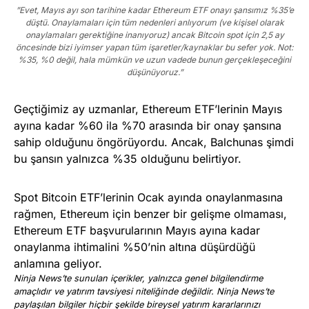
”Evet, Mayıs ayı son tarihine kadar Ethereum ETF onayı şansımız %35’e
düştü. Onaylamaları için tüm nedenleri anlıyorum (ve kişisel olarak
onaylamaları gerektiğine inanıyoruz) ancak Bitcoin spot için 2,5 ay
öncesinde bizi iyimser yapan tüm işaretler/kaynaklar bu sefer yok. Not:
%35, %0 değil, hala mümkün ve uzun vadede bunun gerçekleşeceğini
düşünüyoruz.”
Geçtiğimiz ay uzmanlar, Ethereum ETF’lerinin Mayıs
ayına kadar %60 ila %70 arasında bir onay şansına
sahip olduğunu öngörüyordu. Ancak, Balchunas şimdi
bu şansın yalnızca %35 olduğunu belirtiyor.
Spot Bitcoin ETF’lerinin Ocak ayında onaylanmasına
rağmen, Ethereum için benzer bir gelişme olmaması,
Ethereum ETF başvurularının Mayıs ayına kadar
onaylanma ihtimalini %50’nin altına düşürdüğü
anlamına geliyor.
Ninja News’te sunulan içerikler, yalnızca genel bilgilendirme
amaçlıdır ve yatırım tavsiyesi niteliğinde değildir. Ninja News’te
paylaşılan bilgiler hiçbir şekilde bireysel yatırım kararlarınızı