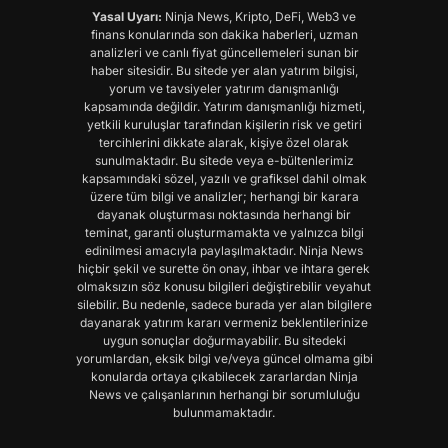
Yasal Uyarı:
Ninja News, Kripto, DeFi, Web3 ve
finans konularında son dakika haberleri, uzman
analizleri ve canlı fiyat güncellemeleri sunan bir
haber sitesidir. Bu sitede yer alan yatırım bilgisi,
yorum ve tavsiyeler yatırım danışmanlığı
kapsamında değildir. Yatırım danışmanlığı hizmeti,
yetkili kuruluşlar tarafından kişilerin risk ve getiri
tercihlerini dikkate alarak, kişiye özel olarak
sunulmaktadır. Bu sitede veya e-bültenlerimiz
kapsamındaki sözel, yazılı ve grafiksel dahil olmak
üzere tüm bilgi ve analizler; herhangi bir karara
dayanak oluşturması noktasında herhangi bir
teminat, garanti oluşturmamakta ve yalnızca bilgi
edinilmesi amacıyla paylaşılmaktadır. Ninja News
hiçbir şekil ve surette ön onay, ihbar ve ihtara gerek
olmaksızın söz konusu bilgileri değiştirebilir veyahut
silebilir. Bu nedenle, sadece burada yer alan bilgilere
dayanarak yatırım kararı vermeniz beklentilerinize
uygun sonuçlar doğurmayabilir. Bu sitedeki
yorumlardan, eksik bilgi ve/veya güncel olmama gibi
konularda ortaya çıkabilecek zararlardan Ninja
News ve çalışanlarının herhangi bir sorumluluğu
bulunmamaktadır.