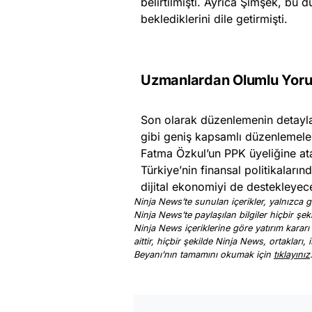
belirtilmişti. Ayrıca Şimşek, bu 
beklediklerini dile getirmişti.
Uzmanlardan Olumlu Yor
Son olarak düzenlemenin detaylar
gibi geniş kapsamlı düzenlemeler
Fatma Özkul’un PPK üyeliğine atan
Türkiye’nin finansal politikalar
dijital ekonomiyi de destekleyec
Ninja News’te sunulan içerikler, yalnızca ge
Ninja News’te paylaşılan bilgiler hiçbir şek
Ninja News içeriklerine göre yatırım kararı
aittir, hiçbir şekilde Ninja News, ortakları
Beyanı’nın tamamını okumak için
tıklayınız