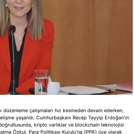
lik düzenleme çalışmaları hız kesmeden devam ederken,
gelişme yaşandı. Cumhurbaşkanı Recep Tayyip Erdoğan’ın
doğrultusunda, kripto varlıklar ve blockchain teknolojisi
atma Özkul, Para Politikası Kurulu’na (PPK) üye olarak