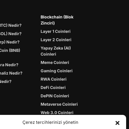
Blockchain (Blok
Zinciri)
BTC) Nedir?
Layer 1 Coinleri
SOL) Nedir?
Layer 2 Coinleri
rp) Nedir?
Yapay Zeka (AI)
Coin (BNB)
Coinleri
Meme Coinleri
ara Nedir?
Gaming Coinleri
naliz Nedir?
RWA Coinleri
Nedir?
DeFi Coinleri
DePIN Coinleri
Metaverse Coinleri
Web 3.0 Coinleri
Coin Türevleri
Çerez tercihlerinizi yönetin