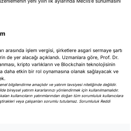
düzenlemenin yeni yılın ilk aylarında Meclis’e sunulmasını
um
ı arasında işlem vergisi, şirketlere asgari sermaye şartı
in de yer alacağı açıklandı. Uzmanlara göre, Prof. Dr.
ması, kripto varlıkların ve Blockchain teknolojisinin
ında daha etkin bir rol oynamasına olanak sağlayacak ve
ek.
nel bilgilendirme amaçlıdır ve yatırım tavsiyesi niteliğinde değildir.
ilde bireysel yatırım kararlarınızı yönlendirmek için kullanılmamalıdır.
 kalan kullanıcıların yatırımlarından doğan tüm sorumluluk kullanıcılara
, iştirakleri veya çalışanları sorumlu tutulamaz. Sorumluluk Reddi
.