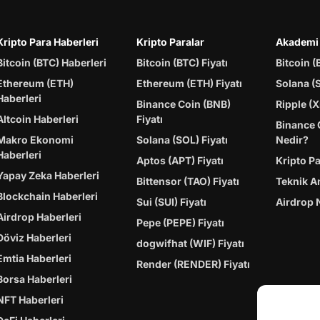
Kripto Para Haberleri
Kripto Paralar
Akademi
Bitcoin (BTC) Haberleri
Bitcoin (BTC) Fiyatı
Bitcoin (
Ethereum (ETH)
Ethereum (ETH) Fiyatı
Solana (
Haberleri
Binance Coin (BNB)
Ripple (X
Altcoin Haberleri
Fiyatı
Binance 
Makro Ekonomi
Solana (SOL) Fiyatı
Nedir?
Haberleri
Aptos (APT) Fiyatı
Kripto P
Yapay Zeka Haberleri
Bittensor (TAO) Fiyatı
Teknik A
Blockchain Haberleri
Sui (SUI) Fiyatı
Airdrop 
Airdrop Haberleri
Pepe (PEPE) Fiyatı
Döviz Haberleri
dogwifhat (WIF) Fiyatı
Emtia Haberleri
Render (RENDER) Fiyatı
Borsa Haberleri
NFT Haberleri