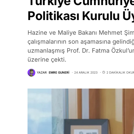
Türkiye Cumhuriye
Politikası Kurulu Ü
Hazine ve Maliye Bakanı Mehmet Şimşek
çalışmalarının son aşamasına gelindiğ
uzmanlaşmış Prof. Dr. Fatma Özkul’un
üzerine çekti.
YAZAR:
EMRE GUNERI
24 ARALIK 2023
2 DAKIKALIK OKU