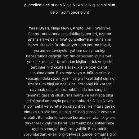
güncellemeleri sunan Ninja News ile bilgi sahibi olun
ve bir adım önde olun!
Yasal Uyarı:
Ninja News, Kripto, DeFi, Web3 ve
finans konularında son dakika haberleri, uzman
analizleri ve canlı fiyat güncellemeleri sunan bir
haber sitesidir. Bu sitede yer alan yatırım bilgisi,
yorum ve tavsiyeler yatırım danışmanlığı
kapsamında değildir. Yatırım danışmanlığı hizmeti,
yetkili kuruluşlar tarafından kişilerin risk ve getiri
tercihlerini dikkate alarak, kişiye özel olarak
sunulmaktadır. Bu sitede veya e-bültenlerimiz
kapsamındaki sözel, yazılı ve grafiksel dahil olmak
üzere tüm bilgi ve analizler; herhangi bir karara
dayanak oluşturması noktasında herhangi bir
teminat, garanti oluşturmamakta ve yalnızca bilgi
edinilmesi amacıyla paylaşılmaktadır. Ninja News
hiçbir şekil ve surette ön onay, ihbar ve ihtara gerek
olmaksızın söz konusu bilgileri değiştirebilir veyahut
silebilir. Bu nedenle, sadece burada yer alan bilgilere
dayanarak yatırım kararı vermeniz beklentilerinize
uygun sonuçlar doğurmayabilir. Bu sitedeki
yorumlardan, eksik bilgi ve/veya güncel olmama gibi