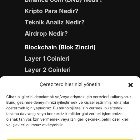
Kripto Para Nedir?
Teknik Analiz Nedir?
Airdrop Nedir?
Blockchain (Blok Zinciri)
Layer 1 Coinleri
Layer 2 Coinleri
Yapay Zeka (AI) Coinleri
Çerez tercihlerinizi yönetin
Meme Coinleri
Cihaz bilgilerini depolamak ve/veya erişmek için çerezleri kullanıyoruz.
Gaming Coinleri
Bunu, gezinme deneyiminizi iyileştirmek ve kişiselleştirilmiş reklamlar
göstermek için yapıyoruz. Bu teknolojilere izin vermek, bu sitedeki
RWA Coinleri
tarama davranışı veya benzersiz kimlikler gibi verileri işlememize
olanak tanıyor. İzin vermemek veya izni geri çekmek, belirli özellikleri
DeFi Coinleri
ve işlevleri olumsuz etkileyebilir.
DePIN Coinleri