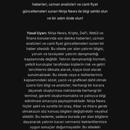
haberleri, uzman analizleri ve canlı fiyat
güncellemeleri sunan Ninja News ile bilgi sahibi olun
ve bir adım önde olun!
Yasal Uyarı:
Ninja News, Kripto, DeFi, Web3 ve
finans konularında son dakika haberleri, uzman
analizleri ve canlı fiyat güncellemeleri sunan bir
haber sitesidir. Bu sitede yer alan yatırım bilgisi,
yorum ve tavsiyeler yatırım danışmanlığı
kapsamında değildir. Yatırım danışmanlığı hizmeti,
yetkili kuruluşlar tarafından kişilerin risk ve getiri
tercihlerini dikkate alarak, kişiye özel olarak
sunulmaktadır. Bu sitede veya e-bültenlerimiz
kapsamındaki sözel, yazılı ve grafiksel dahil olmak
üzere tüm bilgi ve analizler; herhangi bir karara
dayanak oluşturması noktasında herhangi bir
teminat, garanti oluşturmamakta ve yalnızca bilgi
edinilmesi amacıyla paylaşılmaktadır. Ninja News
hiçbir şekil ve surette ön onay, ihbar ve ihtara gerek
olmaksızın söz konusu bilgileri değiştirebilir veyahut
silebilir. Bu nedenle, sadece burada yer alan bilgilere
dayanarak yatırım kararı vermeniz beklentilerinize
uygun sonuçlar doğurmayabilir. Bu sitedeki