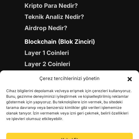
Kripto Para Nedir?
Teknik Analiz Nedir?
Airdrop Nedir?
Blockchain (Blok Zinciri)
Layer 1 Coinleri
Layer 2 Coinleri
Yapay Zeka (AI) Coinleri
Çerez tercihlerinizi yönetin
Meme Coinleri
Cihaz bilgilerini depolamak ve/veya erişmek için çerezleri kullanıyoruz.
Gaming Coinleri
Bunu, gezinme deneyiminizi iyileştirmek ve kişiselleştirilmiş reklamlar
göstermek için yapıyoruz. Bu teknolojilere izin vermek, bu sitedeki
RWA Coinleri
tarama davranışı veya benzersiz kimlikler gibi verileri işlememize
olanak tanıyor. İzin vermemek veya izni geri çekmek, belirli özellikleri
DeFi Coinleri
ve işlevleri olumsuz etkileyebilir.
DePIN Coinleri