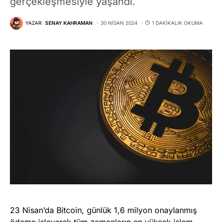
gerçekleşmesiyle yaşandı.
YAZAR:
SENAY KAHRAMAN
30 NISAN 2024
1 DAKIKALIK OKUMA
23 Nisan’da Bitcoin, günlük 1,6 milyon onaylanmış
ödeme işleyerek tüm zamanların en yüksek işlem