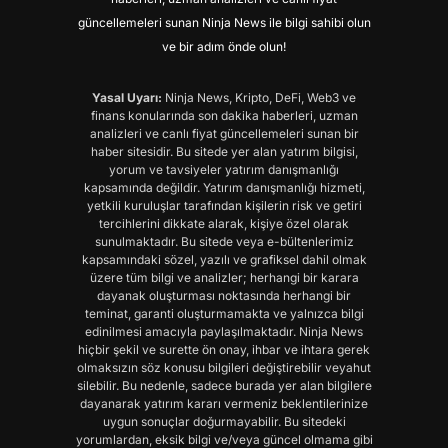
güncellemeleri sunan Ninja News ile bilgi sahibi olun
ve bir adım önde olun!
Yasal Uyarı:
Ninja News, Kripto, DeFi, Web3 ve
finans konularında son dakika haberleri, uzman
analizleri ve canlı fiyat güncellemeleri sunan bir
haber sitesidir. Bu sitede yer alan yatırım bilgisi,
yorum ve tavsiyeler yatırım danışmanlığı
kapsamında değildir. Yatırım danışmanlığı hizmeti,
yetkili kuruluşlar tarafından kişilerin risk ve getiri
tercihlerini dikkate alarak, kişiye özel olarak
sunulmaktadır. Bu sitede veya e-bültenlerimiz
kapsamındaki sözel, yazılı ve grafiksel dahil olmak
üzere tüm bilgi ve analizler; herhangi bir karara
dayanak oluşturması noktasında herhangi bir
teminat, garanti oluşturmamakta ve yalnızca bilgi
edinilmesi amacıyla paylaşılmaktadır. Ninja News
hiçbir şekil ve surette ön onay, ihbar ve ihtara gerek
olmaksızın söz konusu bilgileri değiştirebilir veyahut
silebilir. Bu nedenle, sadece burada yer alan bilgilere
dayanarak yatırım kararı vermeniz beklentilerinize
uygun sonuçlar doğurmayabilir. Bu sitedeki
yorumlardan, eksik bilgi ve/veya güncel olmama gibi