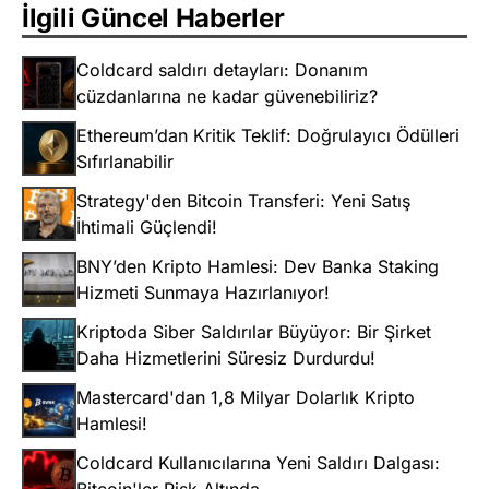
İlgili Güncel Haberler
Coldcard saldırı detayları: Donanım
cüzdanlarına ne kadar güvenebiliriz?
Ethereum’dan Kritik Teklif: Doğrulayıcı Ödülleri
Sıfırlanabilir
Strategy'den Bitcoin Transferi: Yeni Satış
İhtimali Güçlendi!
BNY’den Kripto Hamlesi: Dev Banka Staking
Hizmeti Sunmaya Hazırlanıyor!
Kriptoda Siber Saldırılar Büyüyor: Bir Şirket
Daha Hizmetlerini Süresiz Durdurdu!
Mastercard'dan 1,8 Milyar Dolarlık Kripto
Hamlesi!
Coldcard Kullanıcılarına Yeni Saldırı Dalgası:
Bitcoin'ler Risk Altında