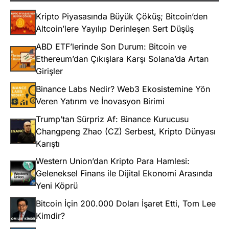
Kripto Piyasasında Büyük Çöküş; Bitcoin’den
Altcoin’lere Yayılıp Derinleşen Sert Düşüş
ABD ETF’lerinde Son Durum: Bitcoin ve
Ethereum’dan Çıkışlara Karşı Solana’da Artan
Girişler
Binance Labs Nedir? Web3 Ekosistemine Yön
Veren Yatırım ve İnovasyon Birimi
Trump’tan Sürpriz Af: Binance Kurucusu
Changpeng Zhao (CZ) Serbest, Kripto Dünyası
Karıştı
Western Union’dan Kripto Para Hamlesi:
Geleneksel Finans ile Dijital Ekonomi Arasında
Yeni Köprü
Bitcoin İçin 200.000 Doları İşaret Etti, Tom Lee
Kimdir?