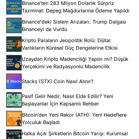
Binance’ten 283 Milyon Dolarlık Sürpriz
Tazminat: Depeg Mağdurlarına Ödeme Yapıldı
Binance'deki Sistem Arızaları. Trump Dalgası
Binanceyi de Vurdu
Kripto Paraların Jeopolitik Rolü: Dijital
Varlıkların Küresel Güç Dengelerine Etkisi
Uzaydan Kripto Madenciliği Yapılır mı? Düşük
Yerçekimi ve Radyasyonlu Madencilik
Stacks (STX) Coin Nasıl Alınır?
Pasif Gelir Nedir, Nasıl Elde Edilir? Yeni
Başlayanlar İçin Kapsamlı Rehber
Bitcoin’den Yeni Rekor (ATH): Yeni Hedeflere
Yolculuk Başladı
Halka Açık Şirketlerin Bitcoin Yarışı: Kurumsal