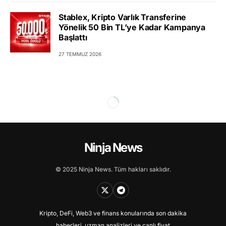
Stablex, Kripto Varlık Transferine
Yönelik 50 Bin TL’ye Kadar Kampanya
Başlattı
27 TEMMUZ 2026
Ninja News
© 2025 Ninja News. Tüm hakları saklıdır.
Kripto, DeFi, Web3 ve finans konularında son dakika
haberleri, uzman analizleri ve canlı fiyat