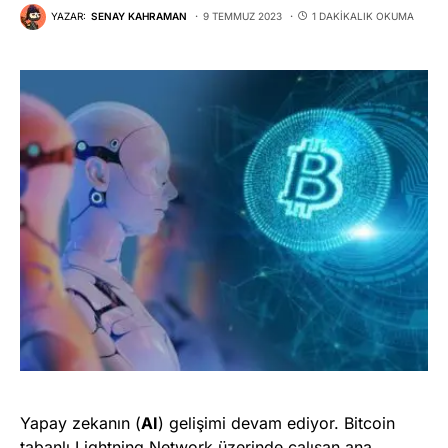
YAZAR:
SENAY KAHRAMAN
9 TEMMUZ 2023
1 DAKIKALIK OKUMA
Yapay zekanın (
AI
) gelişimi devam ediyor. Bitcoin
tabanlı Lightning Network üzerinde çalışan ana