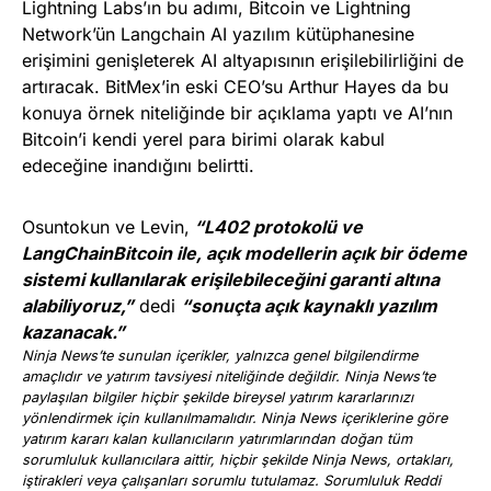
Lightning Labs’ın bu adımı, Bitcoin ve Lightning
Network’ün Langchain AI yazılım kütüphanesine
erişimini genişleterek AI altyapısının erişilebilirliğini de
artıracak. BitMex’in eski CEO’su Arthur Hayes da bu
konuya örnek niteliğinde bir açıklama yaptı ve AI’nın
Bitcoin’i kendi yerel para birimi olarak kabul
edeceğine inandığını belirtti.
Osuntokun ve Levin,
“L402 protokolü ve
LangChainBitcoin ile, açık modellerin açık bir ödeme
sistemi kullanılarak erişilebileceğini garanti altına
alabiliyoruz,”
dedi
“sonuçta açık kaynaklı yazılım
kazanacak.”
Ninja News’te sunulan içerikler, yalnızca genel bilgilendirme
amaçlıdır ve yatırım tavsiyesi niteliğinde değildir. Ninja News’te
paylaşılan bilgiler hiçbir şekilde bireysel yatırım kararlarınızı
yönlendirmek için kullanılmamalıdır. Ninja News içeriklerine göre
yatırım kararı kalan kullanıcıların yatırımlarından doğan tüm
sorumluluk kullanıcılara aittir, hiçbir şekilde Ninja News, ortakları,
iştirakleri veya çalışanları sorumlu tutulamaz. Sorumluluk Reddi