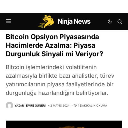
Ninja News
KRIPTO HABERLERI
BITCOIN (BTC) HABERLERI
Bitcoin Opsiyon Piyasasında
Hacimlerde Azalma: Piyasa
Durgunluk Sinyali mi Veriyor?
Bitcoin işlemlerindeki volatilitenin
azalmasıyla birlikte bazı analistler, türev
yatırımcılarının piyasa faaliyetlerinde bir
durgunluğa hazırlandığını belirtiyorlar.
YAZAR:
EMRE GUNERI
2 MAYIS 2024
1 DAKIKALIK OKUMA